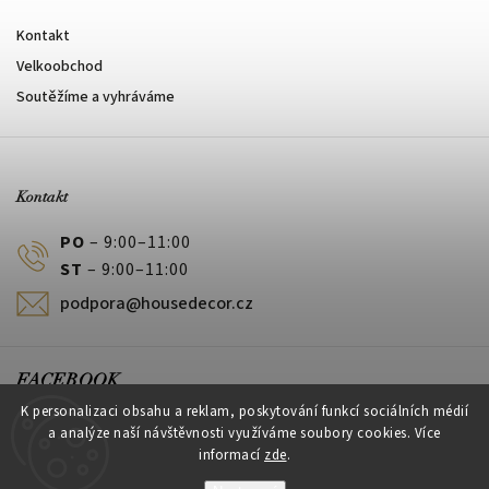
Kontakt
Velkoobchod
Soutěžíme a vyhráváme
Kontakt
PO
– 9:00–11:00
ST
– 9:00–11:00
podpora@housedecor.cz
FACEBOOK
K personalizaci obsahu a reklam, poskytování funkcí sociálních médií
a analýze naší návštěvnosti využíváme soubory cookies. Více
informací
zde
.