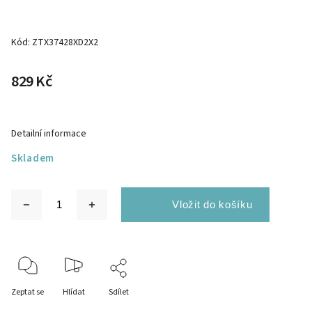
Kód:
ZTX37428XD2X2
829 Kč
Detailní informace
Skladem
Zeptat se
Hlídat
Sdílet