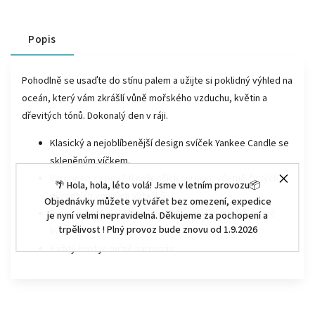
Popis
Pohodlně se usaďte do stínu palem a užijte si poklidný výhled na
oceán, který vám zkrášlí vůně mořského vzduchu, květin a
dřevitých tónů. Dokonalý den v ráji.
Klasický a nejoblíbenější design svíček Yankee Candle se
skleněným víčkem.
Vyrobeno za použití nejlepších surovin, včetně čistých
🌴 Hola, hola, léto volá! Jsme v letním provozu📦
přírodních vonných výtažků.
Objednávky můžete vytvářet bez omezení, expedice
Rovnoměrně a zcela provoněný parafín v potravinové
je nyní velmi nepravidelná. Děkujeme za pochopení a
trpělivost ! Plný provoz bude znovu od 1.9.2026
kvalitě.
Každý knot je ručně narovnán.