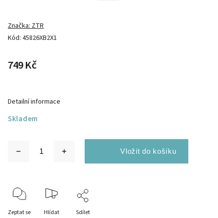
Značka:
ZTR
Kód:
45826XB2X1
749 Kč
Detailní informace
Skladem
Zeptat se
Hlídat
Sdílet