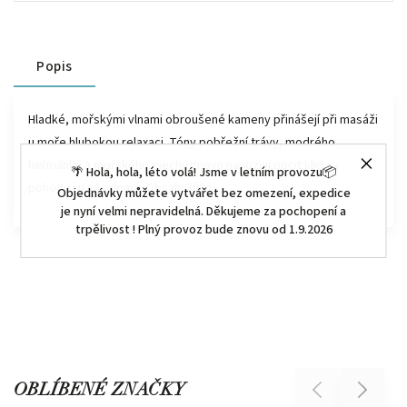
Popis
Hladké, mořskými vlnami obroušené kameny přinášejí při masáži
u moře hlubokou relaxaci. Tóny pobřežní trávy, modrého
heřmánku a mořského mechu znovu navozují pocit klidu a
🌴 Hola, hola, léto volá! Jsme v letním provozu📦
pohody i u vás doma. Obsah: 368g
Objednávky můžete vytvářet bez omezení, expedice
je nyní velmi nepravidelná. Děkujeme za pochopení a
trpělivost ! Plný provoz bude znovu od 1.9.2026
OBLÍBENÉ ZNAČKY
Previous
Next