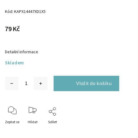
Kód:
KAPX14447XD1X5
79 Kč
Detailní informace
Skladem
Zeptat se
Hlídat
Sdílet