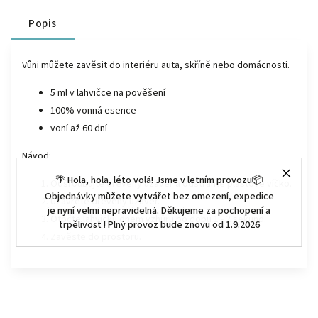
Popis
Vůni můžete zavěsit do interiéru auta, skříně nebo domácnosti.
5 ml v lahvičce na pověšení
100% vonná esence
voní až 60 dní
Návod:
🌴 Hola, hola, léto volá! Jsme v letním provozu📦
Odšroubujte dřevěný uzávěr a odstraňte plastové víčko.
Objednávky můžete vytvářet bez omezení, expedice
Uzavřete dřevěný uzávěr.
je nyní velmi nepravidelná. Děkujeme za pochopení a
Otočte lahvičku dnem vzhůru po dobu 1 - 2 sekund.
trpělivost ! Plný provoz bude znovu od 1.9.2026
Zavěste do prostoru.