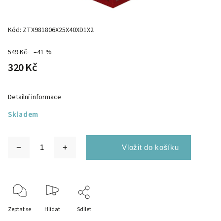
Kód:
ZTX981806X25X40XD1X2
549 Kč
–41 %
320 Kč
Detailní informace
Skladem
Zeptat se
Hlídat
Sdílet