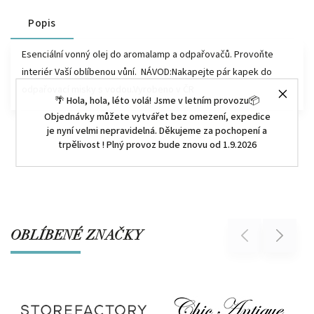
Popis
Esenciální vonný olej do aromalamp a odpařovačů. Provoňte
interiér Vaší oblíbenou vůní. NÁVOD:Nakapejte pár kapek do
odpařovací misky s vodou.Vyrobeno v ČR
🌴 Hola, hola, léto volá! Jsme v letním provozu📦
Objednávky můžete vytvářet bez omezení, expedice
je nyní velmi nepravidelná. Děkujeme za pochopení a
trpělivost ! Plný provoz bude znovu od 1.9.2026
OBLÍBENÉ ZNAČKY
Previous
Next