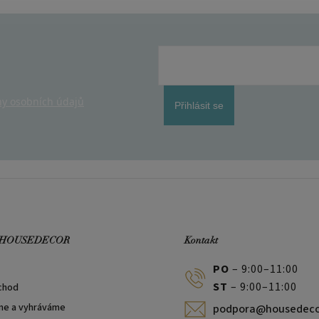
y osobních údajů
Přihlásit se
 HOUSEDECOR
Kontakt
PO
– 9:00–11:00
ST
– 9:00–11:00
chod
me a vyhráváme
podpora@housedeco