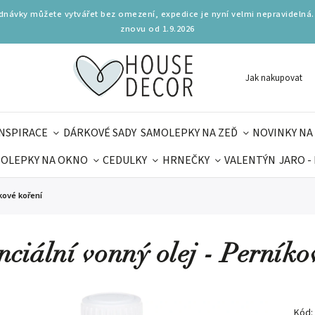
ednávky můžete vytvářet bez omezení, expedice je nyní velmi nepravidelná.
znovu od 1.9.2026
Jak nakupovat
INSPIRACE
DÁRKOVÉ SADY
SAMOLEPKY NA ZEĎ
NOVINKY NA
OLEPKY NA OKNO
CEDULKY
HRNEČKY
VALENTÝN
JARO -
OLÁ
PRO DĚTI
DOPLŇKY
PARFUMERIE
BYDLENÍ
íkové koření
MAMINEK
TIPY NA LÉTO
nciální vonný olej - Perníko
Kód: