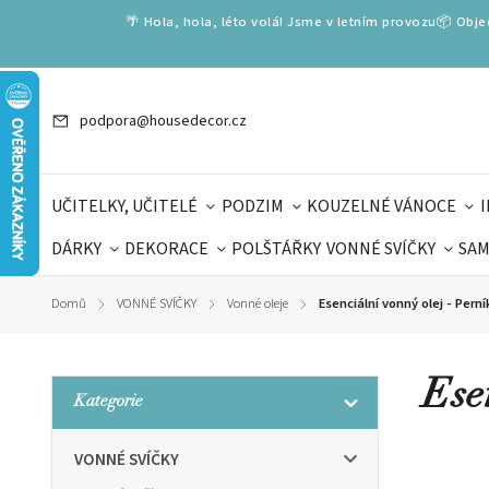
🌴 Hola, hola, léto volá! Jsme v letním provozu📦 Obj
podpora@housedecor.cz
UČITELKY, UČITELÉ
PODZIM
KOUZELNÉ VÁNOCE
DÁRKY
DEKORACE
POLŠTÁŘKY
VONNÉ SVÍČKY
SAM
SLOVENSKÉ SPECIÁLY
DÁRKOVÉ VOUCHERY
ŠKOLA V
Domů
VONNÉ SVÍČKY
Vonné oleje
Esenciální vonný olej - Pern
/
/
/
DÁRKY KE DNI OTCŮ
DEN 
Ese
Kategorie
VONNÉ SVÍČKY