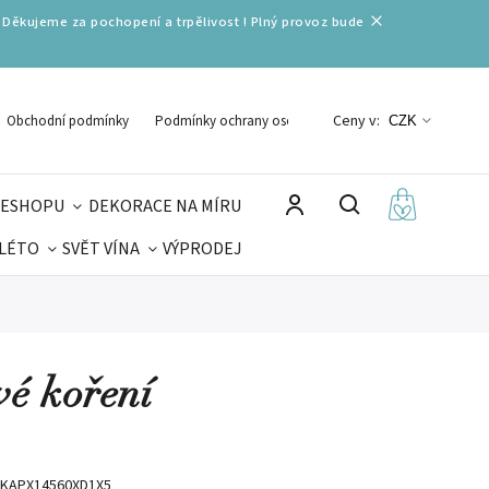
 Děkujeme za pochopení a trpělivost ! Plný provoz bude
Ceny v:
Obchodní podmínky
Podmínky ochrany osobních údajů
CZK
 ESHOPU
DEKORACE NA MÍRU
 LÉTO
SVĚT VÍNA
VÝPRODEJ
DELIKATESY
VELIKONOCE
MIKULÁŠ
vé koření
KAPX14560XD1X5