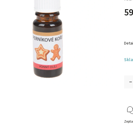
59
Detai
Skl
Zepta