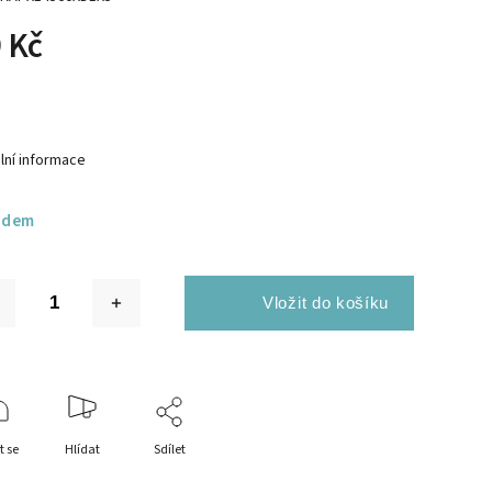
 Kč
lní informace
adem
t se
Hlídat
Sdílet