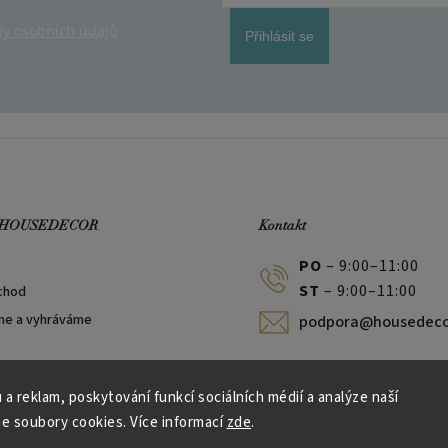
y osobních údajů
Přihlásit se
 HOUSEDECOR
Kontakt
PO
– 9:00–11:00
ST
– 9:00–11:00
chod
me a vyhráváme
podpora@housedeco
 a reklam, poskytování funkcí sociálních médií a analýze naší
e soubory cookies. Více informací
zde
.