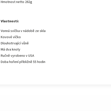
Hmotnost netto 262g
Vlastnosti:
Vonná svíčka v nádobě ze skla
Kovové víčko
Dlouhotrvající vůně
Má dva knoty
Ručně vyrobeno v USA
Doba hoření přibližně 55 hodin