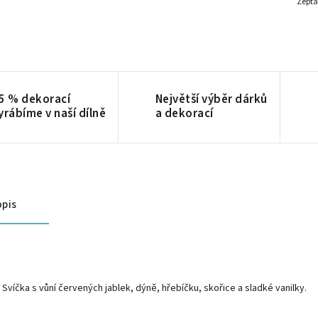
Zepta
5 % dekorací
Největší výběr dárků
yrábíme v naší dílně
a dekorací
pis
Svíčka s vůní červených jablek, dýně, hřebíčku, skořice a sladké vanilky.