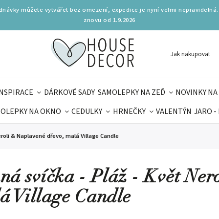
ednávky můžete vytvářet bez omezení, expedice je nyní velmi nepravidelná.
znovu od 1.9.2026
Jak nakupovat
INSPIRACE
DÁRKOVÉ SADY
SAMOLEPKY NA ZEĎ
NOVINKY NA
OLEPKY NA OKNO
CEDULKY
HRNEČKY
VALENTÝN
JARO -
OLÁ
PRO DĚTI
DOPLŇKY
PARFUMERIE
BYDLENÍ
eroli & Naplavené dřevo, malá Village Candle
MAMINEK
TIPY NA LÉTO
ná svíčka - Pláž - Květ Ner
á Village Candle