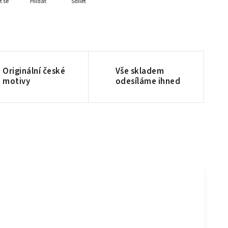
t se
Hlídat
Sdílet
Originální české
Vše skladem
motivy
odesíláme ihned