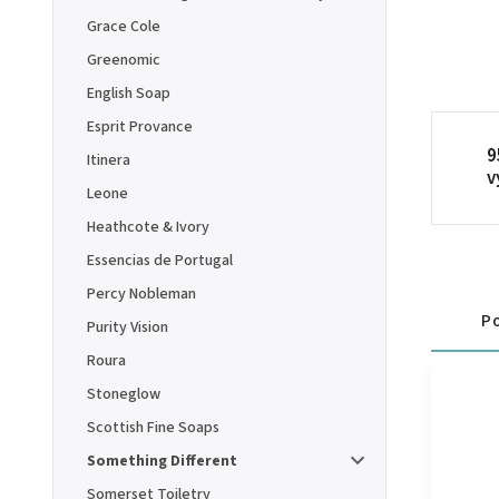
Grace Cole
Greenomic
English Soap
Esprit Provance
9
Itinera
v
Leone
Heathcote & Ivory
Essencias de Portugal
Percy Nobleman
Po
Purity Vision
Roura
Stoneglow
Scottish Fine Soaps
Something Different
Somerset Toiletry