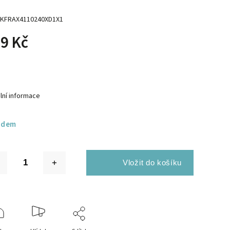
KFRAX4110240XD1X1
9 Kč
lní informace
adem