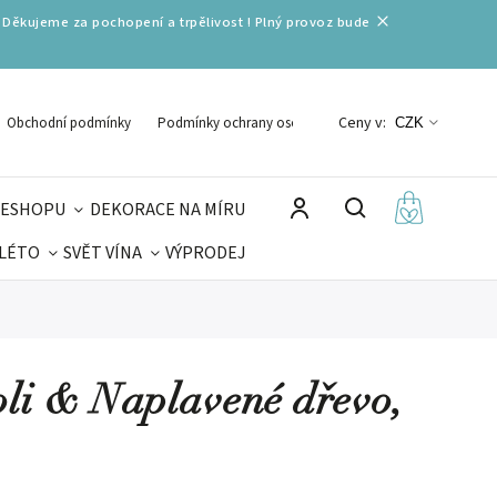
 Děkujeme za pochopení a trpělivost ! Plný provoz bude
Ceny v:
Obchodní podmínky
Podmínky ochrany osobních údajů
CZK
 ESHOPU
DEKORACE NA MÍRU
 LÉTO
SVĚT VÍNA
VÝPRODEJ
DELIKATESY
VELIKONOCE
MIKULÁŠ
oli & Naplavené dřevo,