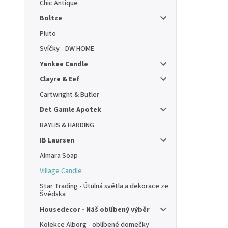
Chic Antique
Boltze
Pluto
Svíčky - DW HOME
Yankee Candle
Clayre & Eef
Cartwright & Butler
Det Gamle Apotek
BAYLIS & HARDING
IB Laursen
Almara Soap
Village Candle
Star Trading - Útulná světla a dekorace ze
Švédska
Housedecor - Náš oblíbený výběr
Kolekce Alborg - oblíbené domečky