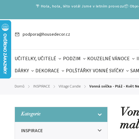
🌴 Hola, hola, léto volá! Jsme v letním provozu📦 Obj
podpora@housedecor.cz
UČITELKY, UČITELÉ
PODZIM
KOUZELNÉ VÁNOCE
DÁRKY
DEKORACE
POLŠTÁŘKY
VONNÉ SVÍČKY
SAM
SLOVENSKÉ SPECIÁLY
DÁRKOVÉ VOUCHERY
ŠKOLA V
Domů
INSPIRACE
Village Candle
Vonná svíčka - Pláž - Květ N
/
/
/
DÁRKY KE DNI OTCŮ
DEN 
Von
Kategorie
mal
INSPIRACE