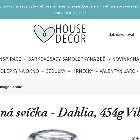
ednávky můžete vytvářet bez omezení, expedice je nyní velmi nepravidelná.
znovu od 1.9.2026
Jak nakupovat
INSPIRACE
DÁRKOVÉ SADY
SAMOLEPKY NA ZEĎ
NOVINKY NA
OLEPKY NA OKNO
CEDULKY
HRNEČKY
VALENTÝN
JARO -
OLÁ
PRO DĚTI
DOPLŇKY
PARFUMERIE
BYDLENÍ
illage Candle
MAMINEK
TIPY NA LÉTO
ná svíčka - Dahlia, 454g Vi
Kód: