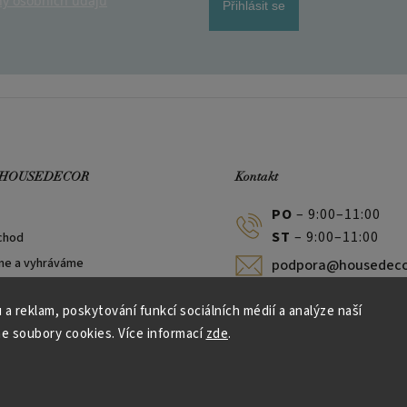
y osobních údajů
Přihlásit se
 HOUSEDECOR
Kontakt
PO
– 9:00–11:00
ST
– 9:00–11:00
chod
me a vyhráváme
podpora@housedeco
 a reklam, poskytování funkcí sociálních médií a analýze naší
e soubory cookies. Více informací
zde
.