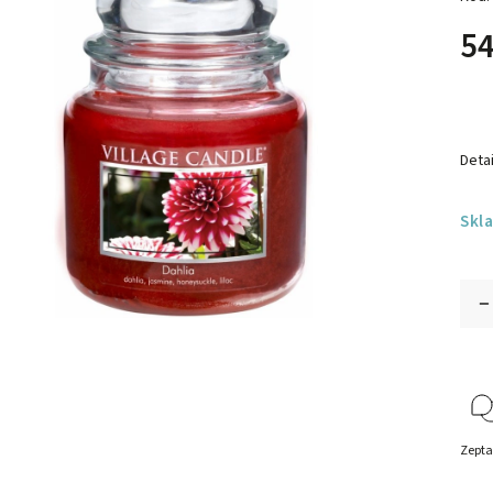
54
Detai
Skl
Zepta