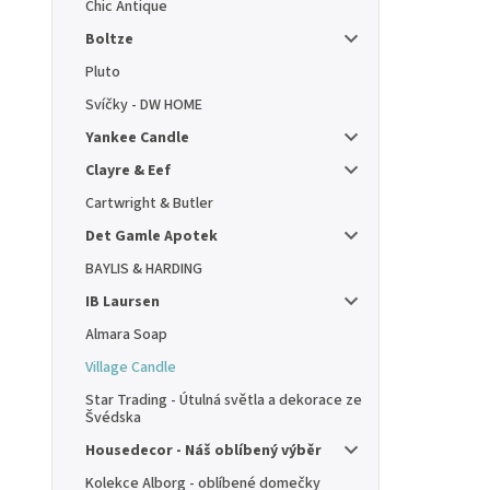
Chic Antique
Boltze
Pluto
Svíčky - DW HOME
Yankee Candle
Clayre & Eef
Cartwright & Butler
Det Gamle Apotek
BAYLIS & HARDING
IB Laursen
Almara Soap
Village Candle
Star Trading - Útulná světla a dekorace ze
Švédska
Housedecor - Náš oblíbený výběr
Kolekce Alborg - oblíbené domečky