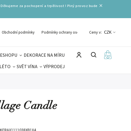
 Děkujeme za pochopení a trpělivost ! Plný provoz bude
Ceny v:
Obchodní podmínky
Podmínky ochrany osobních údajů
CZK
 ESHOPU
DEKORACE NA MÍRU
 LÉTO
SVĚT VÍNA
VÝPRODEJ
DELIKATESY
VELIKONOCE
MIKULÁŠ
llage Candle
KFRAX1111038XB1X4