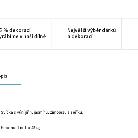
5 % dekorací
Největší výběr dárků
yrábíme v naší dílně
a dekorací
pis
Svíčka s vůní jiřin, jasmínu, zimolezu a šeříku.
Hmotnost netto 454g