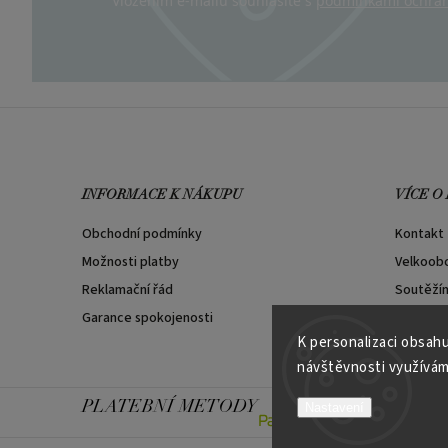
Vložením e-mailu souhlasíte s
podmínkami ochran
INFORMACE K NÁKUPU
VÍCE O
Obchodní podmínky
Kontakt
Možnosti platby
Velkoob
Reklamační řád
Soutěží
Garance spokojenosti
K personalizaci obsahu
návštěvnosti využívám
PLATEBNÍ METODY
Nastavení