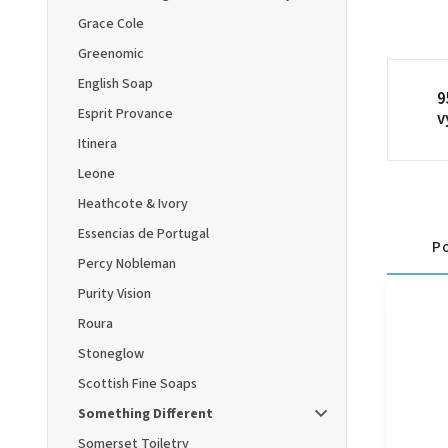
Grace Cole
Greenomic
English Soap
9
Esprit Provance
v
Itinera
Leone
Heathcote & Ivory
Essencias de Portugal
Po
Percy Nobleman
Purity Vision
Roura
Stoneglow
Scottish Fine Soaps
Something Different
Somerset Toiletry