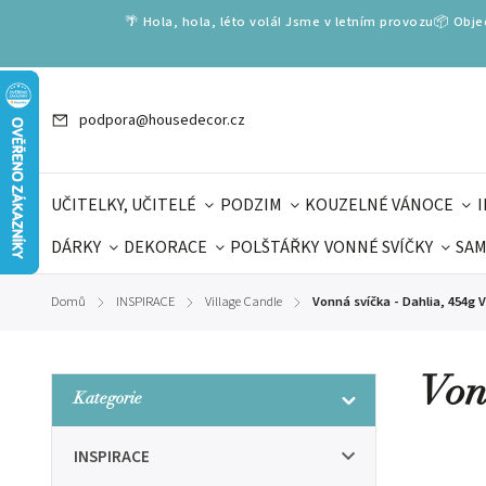
🌴 Hola, hola, léto volá! Jsme v letním provozu📦 Obj
podpora@housedecor.cz
UČITELKY, UČITELÉ
PODZIM
KOUZELNÉ VÁNOCE
DÁRKY
DEKORACE
POLŠTÁŘKY
VONNÉ SVÍČKY
SAM
SLOVENSKÉ SPECIÁLY
DÁRKOVÉ VOUCHERY
ŠKOLA V
Domů
INSPIRACE
Village Candle
Vonná svíčka - Dahlia, 454g V
/
/
/
DÁRKY KE DNI OTCŮ
DEN 
Von
Kategorie
INSPIRACE