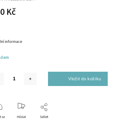
0 Kč
lní informace
adem
t se
Hlídat
Sdílet