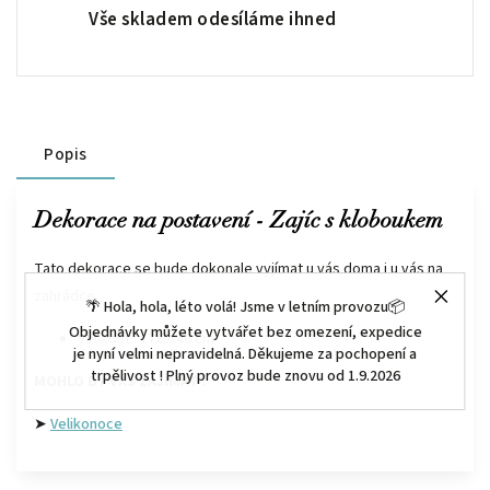
Vše skladem odesíláme ihned
Popis
Dekorace na postavení - Zajíc s kloboukem
Tato dekorace se bude dokonale vyjímat u vás doma i u vás na
zahrádce.
🌴 Hola, hola, léto volá! Jsme v letním provozu📦
Objednávky můžete vytvářet bez omezení, expedice
Velikost : 17x9x46 cm
je nyní velmi nepravidelná. Děkujeme za pochopení a
trpělivost ! Plný provoz bude znovu od 1.9.2026
MOHLO BY VÁS ZAJÍMAT :
➤
Velikonoce