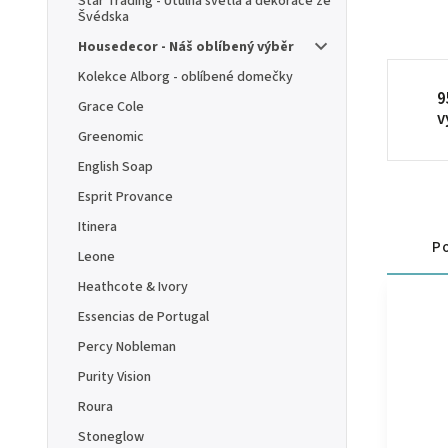
Star Trading - Útulná světla a dekorace ze
Švédska
Housedecor - Náš oblíbený výběr
Kolekce Alborg - oblíbené domečky
9
Grace Cole
v
Greenomic
English Soap
Esprit Provance
Itinera
Po
Leone
Heathcote & Ivory
Essencias de Portugal
Percy Nobleman
Purity Vision
Roura
Stoneglow