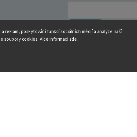
y osobních údajů
Přihlásit se
 a reklam, poskytování funkcí sociálních médií a analýze naší
e soubory cookies. Více informací
zde
.
 HOUSEDECOR
Kontakt
PO
– 9:00–11:00
ST
– 9:00–11:00
chod
me a vyhráváme
podpora@housedeco