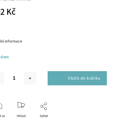
2 Kč
lní informace
adem
t se
Hlídat
Sdílet