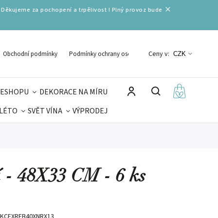
 Děkujeme za pochopení a trpělivost ! Plný provoz bude
Ceny v:
Obchodní podmínky
Podmínky ochrany osobních údajů
CZK
 ESHOPU
DEKORACE NA MÍRU
 LÉTO
SVĚT VÍNA
VÝPRODEJ
DELIKATESY
VELIKONOCE
MIKULÁŠ
í - 48X33 CM - 6 ks
KCEXREB40XNRX13