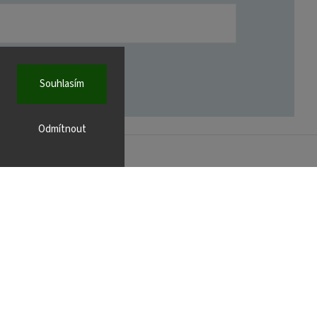
Souhlasím
Odmítnout
FACEBOOK
r.cz