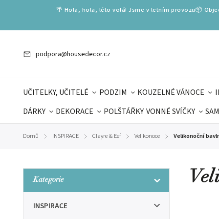
🌴 Hola, hola, léto volá! Jsme v letním provozu📦 Obj
podpora@housedecor.cz
UČITELKY, UČITELÉ
PODZIM
KOUZELNÉ VÁNOCE
DÁRKY
DEKORACE
POLŠTÁŘKY
VONNÉ SVÍČKY
SAM
SLOVENSKÉ SPECIÁLY
DÁRKOVÉ VOUCHERY
ŠKOLA V
Domů
INSPIRACE
Clayre & Eef
Velikonoce
Velikonoční bavln
/
/
/
/
DÁRKY KE DNI OTCŮ
DEN 
Vel
Kategorie
INSPIRACE