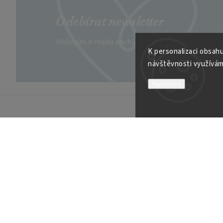
Odebírat newsletter
Vložením e-mailu souhlasíte s
podmínkami ochran
K personalizaci obsahu
návštěvnosti využívám
Nastavení
INFORMACE K NÁKUPU
VÍCE O
Obchodní podmínky
Kontakt
Možnosti platby
Velkoob
Reklamační řád
Soutěží
Garance spokojenosti