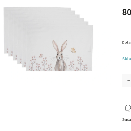
80
Detai
Skl
Zepta