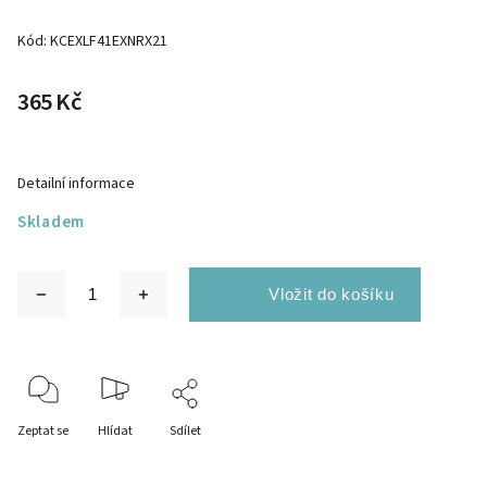
Kód:
KCEXLF41EXNRX21
365 Kč
Detailní informace
Skladem
Zeptat se
Hlídat
Sdílet