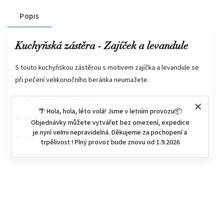
Popis
Kuchyňská zástěra - Zajíček a levandule
S touto kuchyňskou zástěrou s motivem zajíčka a levandule se
při pečení velikonočního beránka neumažete.
Rozměry : 70x85 cm
🌴 Hola, hola, léto volá! Jsme v letním provozu📦
MOHLO BY VÁS ZAJÍMAT :
Objednávky můžete vytvářet bez omezení, expedice
je nyní velmi nepravidelná. Děkujeme za pochopení a
➤
Velikonoce
trpělivost ! Plný provoz bude znovu od 1.9.2026