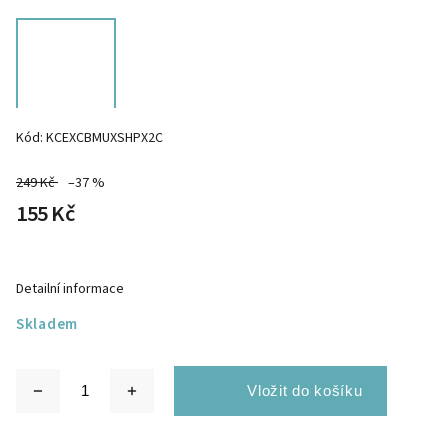
Kód:
KCEXCBMUXSHPX2C
249 Kč
–37 %
155 Kč
Detailní informace
Skladem