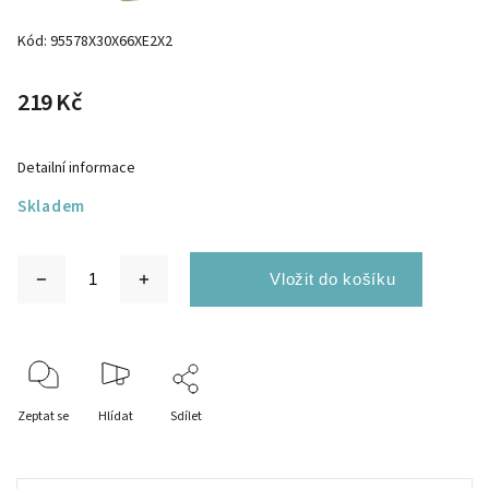
Kód:
95578X30X66XE2X2
219 Kč
Detailní informace
Skladem
Zeptat se
Hlídat
Sdílet