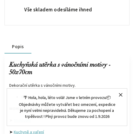
Vše skladem odesíláme ihned
Popis
Kuchyňská utěrka s vánočními motivy -
50x70cm
Dekorační utěrka s vánočními motivy.
Rozměry - 50x70cm
🌴 Hola, hola, léto volá! Jsme v letním provozu📦
Objednávky můžete vytvářet bez omezení, expedice
MOHLO BY VÁS ZAJÍMAT :
je nyní velmi nepravidelná. Děkujeme za pochopení a
trpělivost ! Plný provoz bude znovu od 1.9.2026
➤
Stolování
➤
Kuchyně a vaření