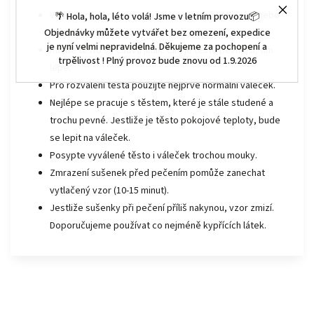
Váleček před prvním použitím potřete rostlinným nebo
🌴 Hola, hola, léto volá! Jsme v letním provozu📦
Objednávky můžete vytvářet bez omezení, expedice
olivovým olejem.
je nyní velmi nepravidelná. Děkujeme za pochopení a
Každé těsto se chová jinak. Čím je těsto pevnější, tím
trpělivost ! Plný provoz bude znovu od 1.9.2026
lépe.
Pro rozválení těsta použíjte nejprve normální váleček.
Nejlépe se pracuje s těstem, které je stále studené a
trochu pevné. Jestliže je těsto pokojové teploty, bude
se lepit na váleček.
Posypte vyválené těsto i váleček trochou mouky.
Zmrazení sušenek před pečením pomůže zanechat
vytlačený vzor (10-15 minut).
Jestliže sušenky při pečení příliš nakynou, vzor zmizí.
Doporučujeme používat co nejméně kypřících látek.