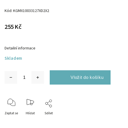
Kód:
KGMX10033127XD2X2
255 Kč
Detailní informace
Skladem
Zeptat se
Hlídat
Sdílet