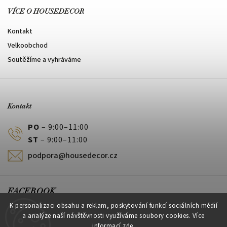
VÍCE O HOUSEDECOR
Kontakt
Velkoobchod
Soutěžíme a vyhráváme
Kontakt
PO
– 9:00–11:00
ST
– 9:00–11:00
podpora@housedecor.cz
FACEBOOK
K personalizaci obsahu a reklam, poskytování funkcí sociálních médií
a analýze naší návštěvnosti využíváme soubory cookies. Více
informací
zde
.