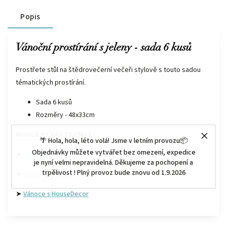
Popis
Vánoční prostírání s jeleny - sada 6 kusů
Prostřete stůl na štědrovečerní večeři stylově s touto sadou
tématických prostírání.
Sada 6 kusů
Rozměry - 48x33cm
MOHLO BY VÁS ZAJÍMAT :
🌴 Hola, hola, léto volá! Jsme v letním provozu📦
Objednávky můžete vytvářet bez omezení, expedice
➤
Stolování
je nyní velmi nepravidelná. Děkujeme za pochopení a
trpělivost ! Plný provoz bude znovu od 1.9.2026
➤
Kuchyně a vaření
➤
Vánoce s HouseDecor