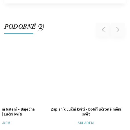
PODOBNÉ (2)
Previous
Next
ém balení – Báječná
Zápisník Luční kvítí - Dobří učitelé mění
 | Luční kvítí
svět
LADEM
SKLADEM