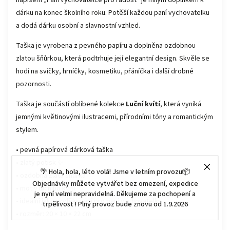
dárku na konec školního roku. Potěší každou paní vychovatelku
a dodá dárku osobní a slavnostní vzhled.
Taška je vyrobena z pevného papíru a doplněna ozdobnou
zlatou šňůrkou, která podtrhuje její elegantní design. Skvěle se
hodí na svíčky, hrníčky, kosmetiku, přáníčka i další drobné
pozornosti.
Taška je součástí oblíbené kolekce
Luční kvítí
, která vyniká
jemnými květinovými ilustracemi, přírodními tóny a romantickým
stylem.
• pevná papírová dárková taška
• zlatý potisk ✨
🌴 Hola, hola, léto volá! Jsme v letním provozu📦
• ozdobná zlatá šňůrka
Objednávky můžete vytvářet bez omezení, expedice
• motiv lučního kvítí
je nyní velmi nepravidelná. Děkujeme za pochopení a
• ideální jako poděkování pro paní vychovatelku
trpělivost ! Plný provoz bude znovu od 1.9.2026
• rozměr: 20 × 10 × 22 cm