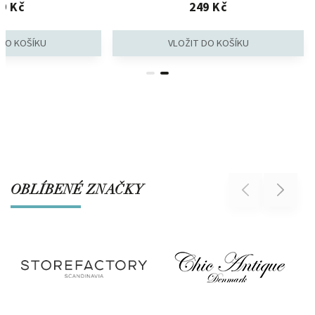
9 Kč
249 Kč
OBLÍBENÉ ZNAČKY
Previous
Next