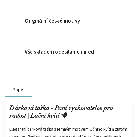
Originální české motivy
Vše skladem odesíláme ihned
Popis
Dárková taška - Paní vychovatelce pro
radost | Luční kvítí 🪻
Elegantní dárková taška s jemným motivem lučního kvítí a zlatým
nápisem „Paní vychovatelce pro radost“ je milým doplňkem k