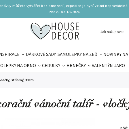
ednávky můžete vytvářet bez omezení, expedice je nyní velmi nepravidelná.
znovu od 1.9.2026
Jak nakupovat
INSPIRACE
DÁRKOVÉ SADY
SAMOLEPKY NA ZEĎ
NOVINKY NA
OLEPKY NA OKNO
CEDULKY
HRNEČKY
VALENTÝN
JARO -
OLÁ
PRO DĚTI
DOPLŇKY
PARFUMERIE
BYDLENÍ
vločky, stříbrný, 33cm
MAMINEK
TIPY NA LÉTO
orační vánoční talíř - vločk
Kód: