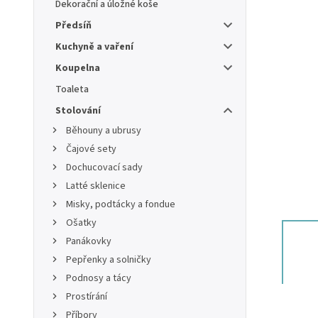
Dekorační a úložné koše
Předsíň
Kuchyně a vaření
Koupelna
Toaleta
Stolování
Běhouny a ubrusy
Čajové sety
Dochucovací sady
Latté sklenice
Misky, podtácky a fondue
Ošatky
Panákovky
Pepřenky a solničky
Podnosy a tácy
Prostírání
Příbory