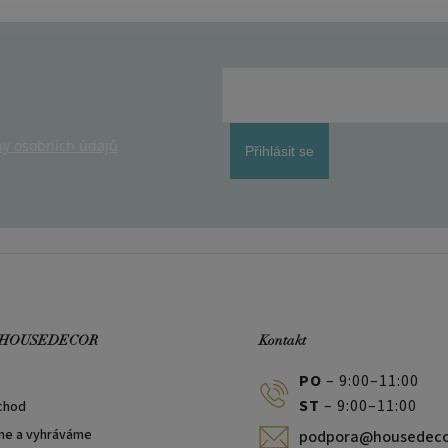
y osobních údajů
Přihlásit se
 HOUSEDECOR
Kontakt
PO
– 9:00–11:00
ST
– 9:00–11:00
chod
me a vyhráváme
podpora@housedeco