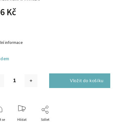
6 Kč
lní informace
adem
t se
Hlídat
Sdílet