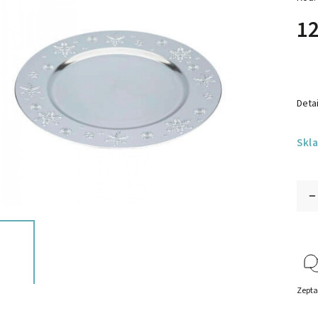
12
Detai
Skl
Zepta