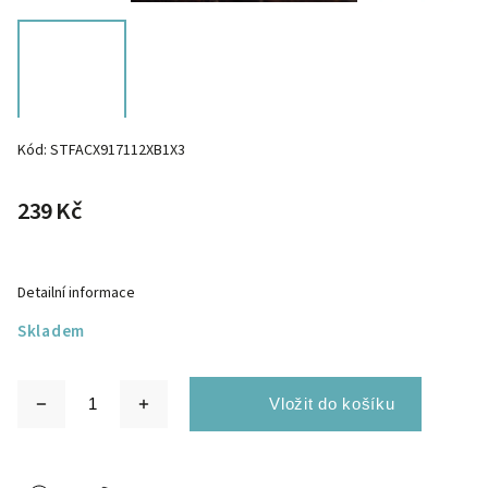
Kód:
STFACX917112XB1X3
239 Kč
Detailní informace
Skladem