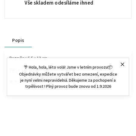
Vše skladem odesíláme ihned
Popis
Rozměry:
6,5 x 12 cm
🌴 Hola, hola, léto volá! Jsme v letním provozu📦
Barva: bílá
Objednávky můžete vytvářet bez omezení, expedice
je nyní velmi nepravidelná. Děkujeme za pochopení a
Materiál: keramika
trpělivost ! Plný provoz bude znovu od 1.9.2026