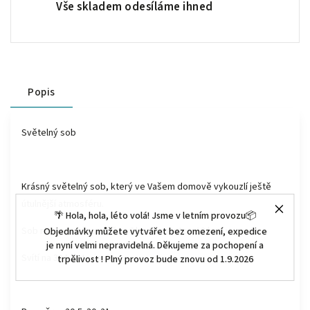
Vše skladem odesíláme ihned
Popis
Světelný sob
Krásný světelný sob, který ve Vašem domově vykouzlí ještě
útulnější atmosféru.
🌴 Hola, hola, léto volá! Jsme v letním provozu📦
Sob má funkci časovače - 6 hod zapnuto x 18 hod vypnuto.
Objednávky můžete vytvářet bez omezení, expedice
je nyní velmi nepravidelná. Děkujeme za pochopení a
Svítí na 3AA baterie.
trpělivost ! Plný provoz bude znovu od 1.9.2026