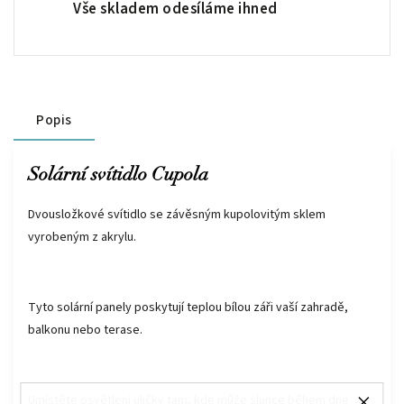
Vše skladem odesíláme ihned
Popis
Solární svítidlo Cupola
Dvousložkové svítidlo se závěsným kupolovitým sklem
vyrobeným z akrylu.
Tyto solární panely poskytují teplou bílou záři vaší zahradě,
balkonu nebo terase.
Umístěte osvětlení uličky tam, kde může slunce během dne