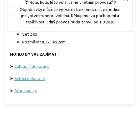
🌴 Hola, hola, léto volá! Jsme v letním provozu📦
dosáhnout na panel, abyste získali maximální nabití přiložené
Objednávky můžete vytvářet bez omezení, expedice
baterie.
je nyní velmi nepravidelná. Děkujeme za pochopení a
trpělivost ! Plný provoz bude znovu od 1.9.2026
Solární osvětlení
Set 2 ks
Rozměry : 8,5x30x12cm
MOHLO BY VÁS ZAJÍMAT :
➤
Zahradní dekorace
➤
Svítící dekorace
➤
Star trading