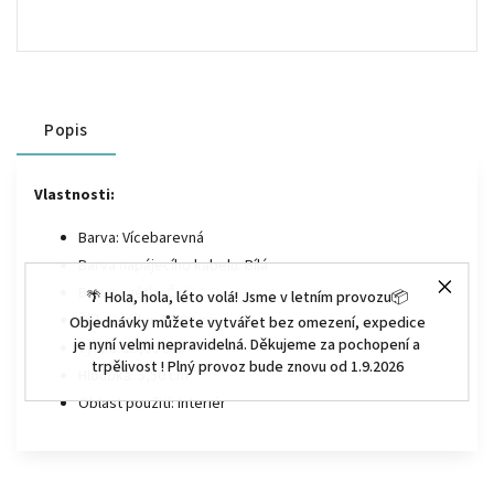
Popis
Vlastnosti:
Barva: Vícebarevná
Barva napájecího kabelu: Bílá
Barva světla: Čirá
🌴 Hola, hola, léto volá! Jsme v letním provozu📦
Šířka/délka: 28,00 cm
Objednávky můžete vytvářet bez omezení, expedice
je nyní velmi nepravidelná. Děkujeme za pochopení a
Výška: 15,00 cm
trpělivost ! Plný provoz bude znovu od 1.9.2026
Hloubka: 5,50 cm
Oblast použití: Interiér