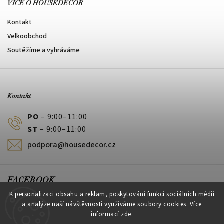
VÍCE O HOUSEDECOR
Kontakt
Velkoobchod
Soutěžíme a vyhráváme
Kontakt
PO
– 9:00–11:00
ST
– 9:00–11:00
podpora@housedecor.cz
FACEBOOK
K personalizaci obsahu a reklam, poskytování funkcí sociálních médií
a analýze naší návštěvnosti využíváme soubory cookies. Více
informací
zde
.