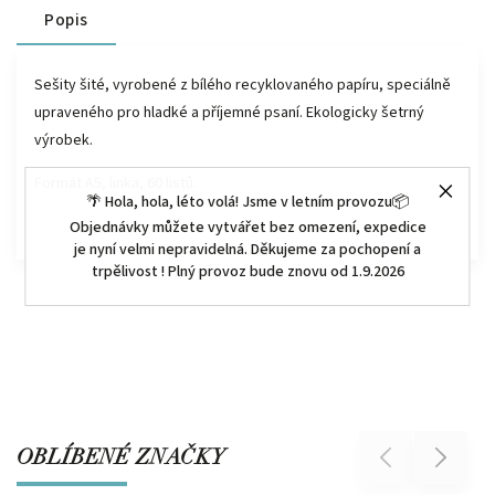
Popis
Sešity šité, vyrobené z bílého recyklovaného papíru, speciálně
upraveného pro hladké a příjemné psaní. Ekologicky šetrný
výrobek.
Formát A5, linka, 60 listů.
🌴 Hola, hola, léto volá! Jsme v letním provozu📦
Objednávky můžete vytvářet bez omezení, expedice
je nyní velmi nepravidelná. Děkujeme za pochopení a
trpělivost ! Plný provoz bude znovu od 1.9.2026
OBLÍBENÉ ZNAČKY
Previous
Next