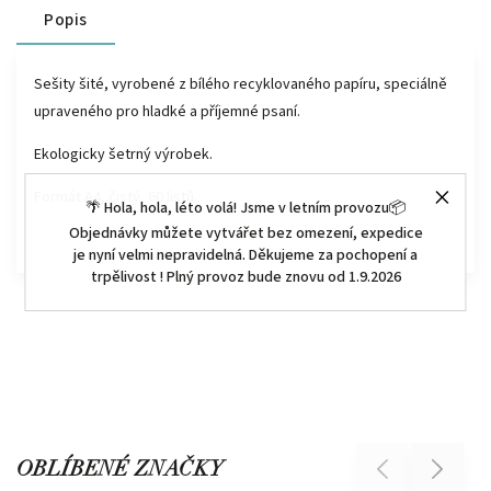
Popis
Sešity šité, vyrobené z bílého recyklovaného papíru, speciálně
upraveného pro hladké a příjemné psaní.
Ekologicky šetrný výrobek.
Formát A4, čistý, 60 listů.
🌴 Hola, hola, léto volá! Jsme v letním provozu📦
Objednávky můžete vytvářet bez omezení, expedice
je nyní velmi nepravidelná. Děkujeme za pochopení a
trpělivost ! Plný provoz bude znovu od 1.9.2026
OBLÍBENÉ ZNAČKY
Previous
Next