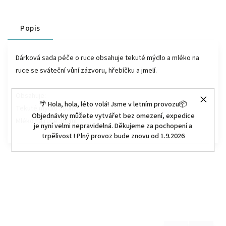
Popis
Dárková sada péče o ruce obsahuje tekuté mýdlo a mléko na
ruce se sváteční vůní zázvoru, hřebíčku a jmelí.
Obsahuje:
🌴 Hola, hola, léto volá! Jsme v letním provozu📦
Tekuté mýdlo 300ml
Objednávky můžete vytvářet bez omezení, expedice
Mléko na ruce 300ml
je nyní velmi nepravidelná. Děkujeme za pochopení a
trpělivost ! Plný provoz bude znovu od 1.9.2026