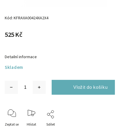
Kód:
KFRAXA00424XA2X4
525 Kč
Detailní informace
Skladem
Zeptat se
Hlídat
Sdílet