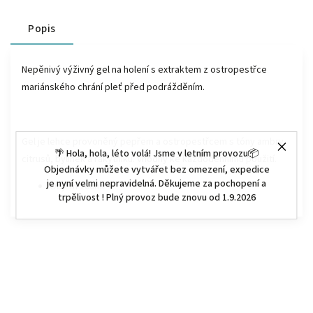
Popis
Nepěnivý výživný gel na holení s extraktem z ostropestřce
mariánského chrání pleť před podrážděním.
Gel je lehce provoněný pepřem a ostropestřcem s tóny ambry,
🌴 Hola, hola, léto volá! Jsme v letním provozu📦
citrusů, bylinek a rakytníku. Vhodný ke každodennímu použití.
Objednávky můžete vytvářet bez omezení, expedice
je nyní velmi nepravidelná. Děkujeme za pochopení a
Objem 100ml
trpělivost ! Plný provoz bude znovu od 1.9.2026