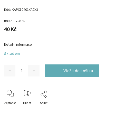
Kód:
KAPX10401XA2X3
80 Kč
–50 %
40 Kč
Detailní informace
Skladem
Zeptat se
Hlídat
Sdílet