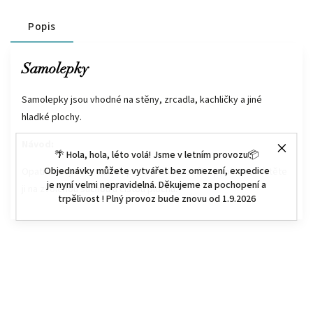
Popis
Samolepky
Samolepky jsou vhodné na stěny, zrcadla, kachličky a jiné
hladké plochy.
Návod:
🌴 Hola, hola, léto volá! Jsme v letním provozu📦
Objednávky můžete vytvářet bez omezení, expedice
Opatrně sejměte samolepku z podkladového papíru a umístěte
je nyní velmi nepravidelná. Děkujeme za pochopení a
ji na zvolenou suchou a čistou plochu.
trpělivost ! Plný provoz bude znovu od 1.9.2026