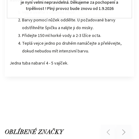
Návod:
je nyní velmi nepravidelná. Děkujeme za pochopení a
trpělivost ! Plný provoz bude znovu od 1.9.2026
Vejce uvařte v osolené vodě.
Barvy pomocí nůžek oddělte. U požadované barvy
odstřihněte špičku a nalijte ji do misky.
Přidejte 150 ml horké vody a 2-3 lžíce octa.
Teplá vejce jedno po druhém namáčejte a přelévejte,
dokud nebudou mít intenzivní barvu.
Jedna tuba nabarví 4 - 5 vajíček.
OBLÍBENÉ ZNAČKY
Previous
Next