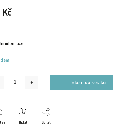
 Kč
lní informace
adem
t se
Hlídat
Sdílet