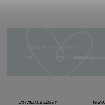
Odebírat newsletter
Vložením e-mailu souhlasíte s
podmínkami ochran
INFORMACE K NÁKUPU
VÍCE O