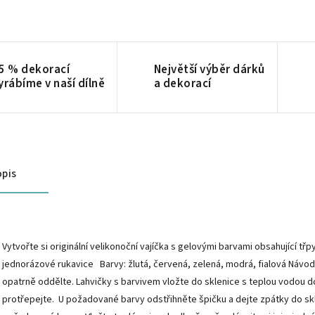
5 % dekorací
Největší výběr dárků
yrábíme v naší dílně
a dekorací
pis
Vytvořte si originální velikonoční vajíčka s gelovými barvami obsahující třp
jednorázové rukavice Barvy: žlutá, červená, zelená, modrá, fialová Návo
opatrně oddělte. Lahvičky s barvivem vložte do sklenice s teplou vodou
protřepejte. U požadované barvy odstřihněte špičku a dejte zpátky do skle