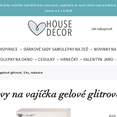
ednávky můžete vytvářet bez omezení, expedice je nyní velmi nepravidelná.
znovu od 1.9.2026
Jak nakupovat
INSPIRACE
DÁRKOVÉ SADY
SAMOLEPKY NA ZEĎ
NOVINKY NA
OLEPKY NA OKNO
CEDULKY
HRNEČKY
VALENTÝN
JARO -
OLÁ
PRO DĚTI
DOPLŇKY
PARFUMERIE
BYDLENÍ
gelové glitrové, 5 ks, rukavice
MAMINEK
TIPY NA LÉTO
vy na vajíčka gelové glitrové
Kód: