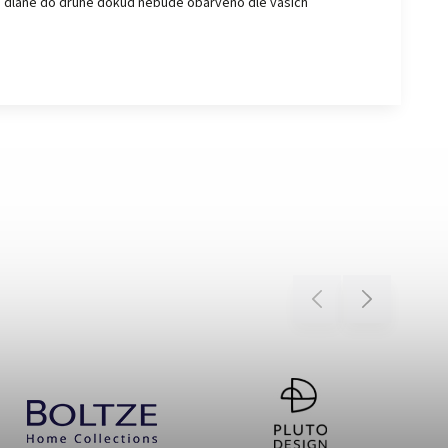
né dlaně do druhé dokud nebude obarveno dle vašich
Previous
Next