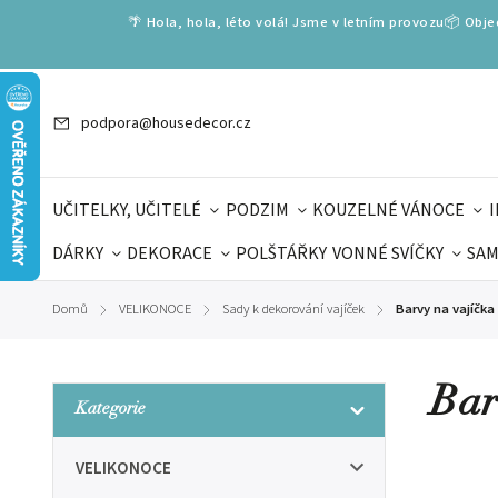
🌴 Hola, hola, léto volá! Jsme v letním provozu📦 Obj
podpora@housedecor.cz
UČITELKY, UČITELÉ
PODZIM
KOUZELNÉ VÁNOCE
DÁRKY
DEKORACE
POLŠTÁŘKY
VONNÉ SVÍČKY
SAM
SLOVENSKÉ SPECIÁLY
DÁRKOVÉ VOUCHERY
ŠKOLA V
Domů
VELIKONOCE
Sady k dekorování vajíček
Barvy na vajíčka 
/
/
/
DÁRKY KE DNI OTCŮ
DEN 
Bar
Kategorie
VELIKONOCE