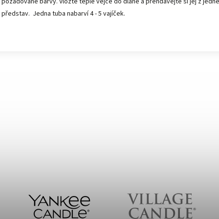
požadované barvy. Vložte teplé vejce do dlaně a přendávejte si jej z jed
představ. Jedna tuba nabarví 4 - 5 vajíček.