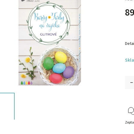
89
Detai
Skl
Zepta