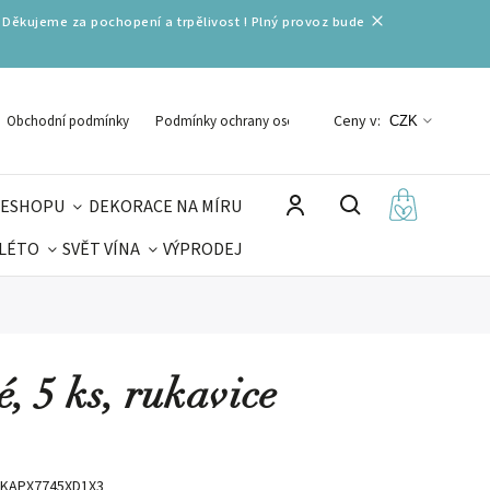
 Děkujeme za pochopení a trpělivost ! Plný provoz bude
Ceny v:
Obchodní podmínky
Podmínky ochrany osobních údajů
CZK
 ESHOPU
DEKORACE NA MÍRU
 LÉTO
SVĚT VÍNA
VÝPRODEJ
DELIKATESY
VELIKONOCE
MIKULÁŠ
, 5 ks, rukavice
KAPX7745XD1X3