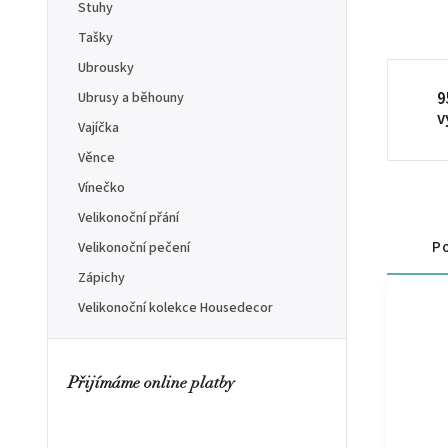
Stuhy
Tašky
Ubrousky
9
Ubrusy a běhouny
v
Vajíčka
Věnce
Vínečko
Velikonoční přání
Po
Velikonoční pečení
Zápichy
Velikonoční kolekce Housedecor
Přijímáme online platby