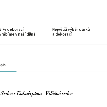
5 % dekorací
Největší výběr dárků
yrábíme v naší dílně
a dekorací
pis
Srdce s Eukalyptem - Vděčné srdce