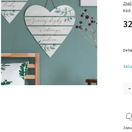
Znač
Kód:
32
Detai
Skl
Zepta