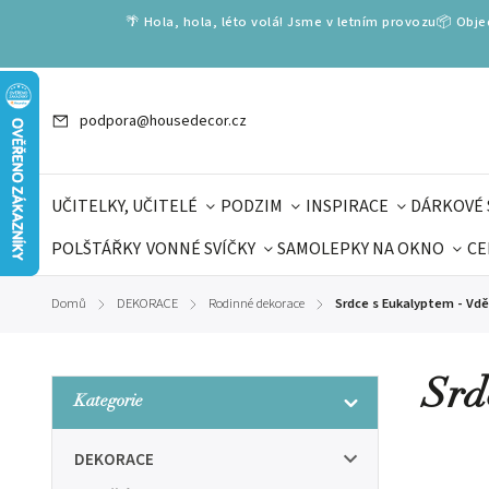
🌴 Hola, hola, léto volá! Jsme v letním provozu📦 Obj
podpora@housedecor.cz
UČITELKY, UČITELÉ
PODZIM
INSPIRACE
DÁRKOVÉ 
POLŠTÁŘKY
VONNÉ SVÍČKY
SAMOLEPKY NA OKNO
CE
DÁRKOVÉ VOUCHERY
ŠKOLA VOLÁ
PRO DĚTI
DO
Domů
DEKORACE
Rodinné dekorace
Srdce s Eukalyptem - Vd
/
/
/
DÁRKY KE DNI OTCŮ
DEN 
Srd
Kategorie
DEKORACE