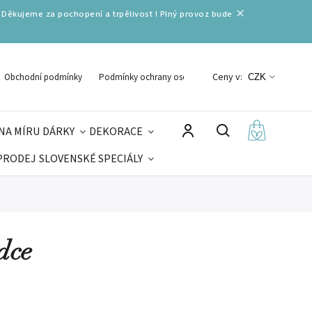
 Děkujeme za pochopení a trpělivost ! Plný provoz bude
Ceny v:
Obchodní podmínky
Podmínky ochrany osobních údajů
CZK
NA MÍRU
DÁRKY
DEKORACE
PRODEJ
SLOVENSKÉ SPECIÁLY
LNÉ VÁNOCE
VELIKONOCE
MIKULÁŠ
dce