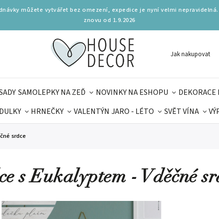
ednávky můžete vytvářet bez omezení, expedice je nyní velmi nepravidelná.
znovu od 1.9.2026
Jak nakupovat
SADY
SAMOLEPKY NA ZEĎ
NOVINKY NA ESHOPU
DEKORACE 
DULKY
HRNEČKY
VALENTÝN
JARO - LÉTO
SVĚT VÍNA
VÝ
PLŇKY
PARFUMERIE
BYDLENÍ
DELIKATESY
KOUZE
ěčné srdce
MAMINEK
TIPY NA LÉTO
ce s Eukalyptem - Vděčné sr