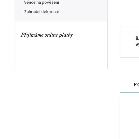
Věnce na pověšení
Zahradní dekorace
Přijímáme online platby
9
v
Po