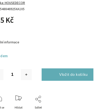
ka:
HOUSEDECOR
548846925XA1X5
5 Kč
lní informace
adem
t se
Hlídat
Sdílet