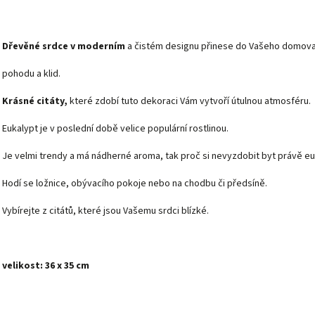
Dřevěné srdce v moderním
a čistém designu přinese do Vašeho domov
pohodu a klid.
Krásné citáty,
které zdobí tuto dekoraci Vám vytvoří útulnou atmosféru.
Eukalypt je v poslední době velice populární rostlinou.
Je velmi trendy a má nádherné aroma, tak proč si nevyzdobit byt právě e
Hodí se ložnice, obývacího pokoje nebo na chodbu či předsíně.
Vybírejte z citátů, které jsou Vašemu srdci blízké.
velikost: 36 x 35 cm