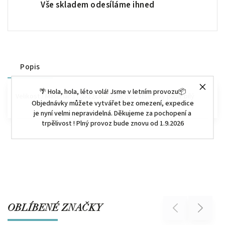
Vše skladem odesíláme ihned
Popis
🌴 Hola, hola, léto volá! Jsme v letním provozu📦
Velikost / Materiál: 17,5x12cm / 350g/m2 ofsetový papír bílý
Objednávky můžete vytvářet bez omezení, expedice
je nyní velmi nepravidelná. Děkujeme za pochopení a
trpělivost ! Plný provoz bude znovu od 1.9.2026
OBLÍBENÉ ZNAČKY
Previous
Next