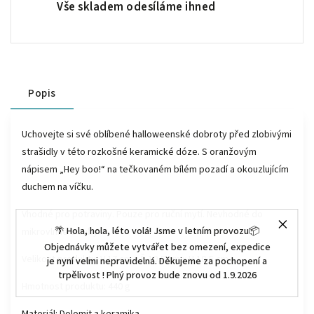
Vše skladem odesíláme ihned
Popis
Uchovejte si své oblíbené halloweenské dobroty před zlobivými
strašidly v této rozkošné keramické dóze. S oranžovým
nápisem „Hey boo!“ na tečkovaném bílém pozadí a okouzlujícím
duchem na víčku.
Vhodné pro potraviny. Pouze pro ruční mytí. Nevhodné do
🌴 Hola, hola, léto volá! Jsme v letním provozu📦
mikrovlnné trouby.
Objednávky můžete vytvářet bez omezení, expedice
Velikost produktu:
V 17 cm x Š 10,5 cm x H 10,5 cm
je nyní velmi nepravidelná. Děkujeme za pochopení a
trpělivost ! Plný provoz bude znovu od 1.9.2026
Hmotnost produktu:
440 g