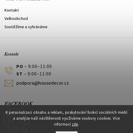
Kontakt
Velkoobchod
Soutěžíme a vyhráváme
Kontakt
PO
– 9:00–11:00
ST
– 9:00–11:00
podpora@housedecor.cz
FACEBOOK
K personalizaci obsahu a reklam, poskytování funkcí sociálních médií
a analýze naší návštěvnosti využíváme soubory cookies. Více
informací
zde
.