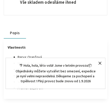
Vše skladem odesíláme ihned
Popis
Vlastnosti:
Barva: Oranžová
Materiál: Keramika
🌴 Hola, hola, léto volá! Jsme v letním provozu📦
Hmotnost: 0,38 kg
Objednávky můžete vytvářet bez omezení, expedice
Výška: 19,00 cm
je nyní velmi nepravidelná. Děkujeme za pochopení a
trpělivost ! Plný provoz bude znovu od 1.9.2026
Velikost: Ø 13x19 cm
Průměr: 13,00 cm