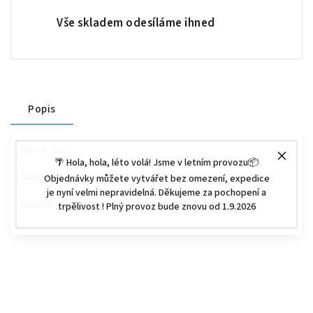
Vše skladem odesíláme ihned
Popis
Barva: zlatá
🌴 Hola, hola, léto volá! Jsme v letním provozu📦
Materiál: kov
Objednávky můžete vytvářet bez omezení, expedice
je nyní velmi nepravidelná. Děkujeme za pochopení a
Rozměry:
8 x 20 cm
trpělivost ! Plný provoz bude znovu od 1.9.2026