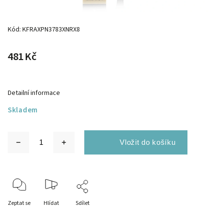
Kód:
KFRAXPN3783XNRX8
481 Kč
Detailní informace
Skladem
Zeptat se
Hlídat
Sdílet