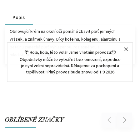
Popis
Obnovující krém na okolí očí pomáhá zbavit pleť jemných
vrásek, a známek únavy. Díky kofeinu, kolagenu, alantoinu a
betainu zanechá pleť vyhlazenou, rozjasněnou a
🌴 Hola, hola, léto volá! Jsme v letním provozu📦
mladistvou.Objem 15ml
Objednávky můžete vytvářet bez omezení, expedice
je nyní velmi nepravidelná. Děkujeme za pochopení a
trpělivost ! Plný provoz bude znovu od 1.9.2026
OBLÍBENÉ ZNAČKY
Previous
Next