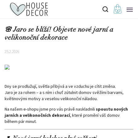
🌸 Jaro se blíží! Objevte nové jarní a
velikonoční dekorace
25.2.2026
Dny se prodlužují, světla přibývá a ve vzduchu je cítit změna.
Jaro je za rohem – a s ním i chuť zútulnit domov svěžími barvami,
květinovými motivy a veselou velikonoční náladou.
Na našem e-shopu jsme pro vás právě naskladnili
spoustu nových
jarních a velikonočních dekorací
, které promění váš domov
během pár minut.