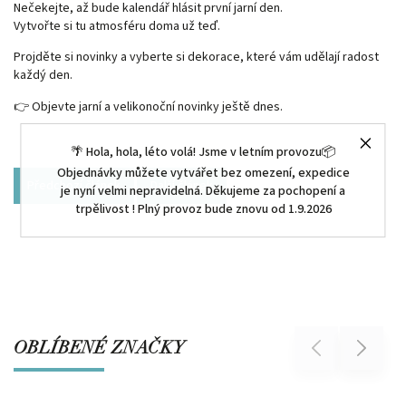
Nečekejte, až bude kalendář hlásit první jarní den.
Vytvořte si tu atmosféru doma už teď.
Projděte si novinky a vyberte si dekorace, které vám udělají radost
každý den.
👉 Objevte jarní a velikonoční novinky ještě dnes.
🌴 Hola, hola, léto volá! Jsme v letním provozu📦
Objednávky můžete vytvářet bez omezení, expedice
Předchozí článek
Další článek
je nyní velmi nepravidelná. Děkujeme za pochopení a
trpělivost ! Plný provoz bude znovu od 1.9.2026
OBLÍBENÉ ZNAČKY
Previous
Next