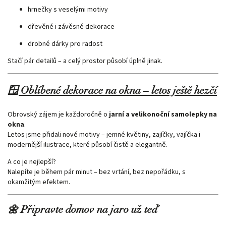
hrnečky s veselými motivy
dřevěné i závěsné dekorace
drobné dárky pro radost
Stačí pár detailů – a celý prostor působí úplně jinak.
🪟 Oblíbené dekorace na okna – letos ještě hezčí
Obrovský zájem je každoročně o
jarní a velikonoční samolepky na
okna
.
Letos jsme přidali nové motivy – jemné květiny, zajíčky, vajíčka i
modernější ilustrace, které působí čistě a elegantně.
A co je nejlepší?
Nalepíte je během pár minut – bez vrtání, bez nepořádku, s
okamžitým efektem.
🌼 Připravte domov na jaro už teď