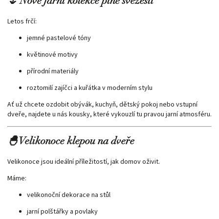
🌷 Nové jarní kolekce plné svěžesti
Letos frčí:
jemné pastelové tóny
květinové motivy
přírodní materiály
roztomilí zajíčci a kuřátka v moderním stylu
Ať už chcete ozdobit obývák, kuchyň, dětský pokoj nebo vstupní
dveře, najdete u nás kousky, které vykouzlí tu pravou jarní atmosféru.
🐣 Velikonoce klepou na dveře
Velikonoce jsou ideální příležitostí, jak domov oživit.
Máme:
velikonoční dekorace na stůl
jarní polštářky a povlaky