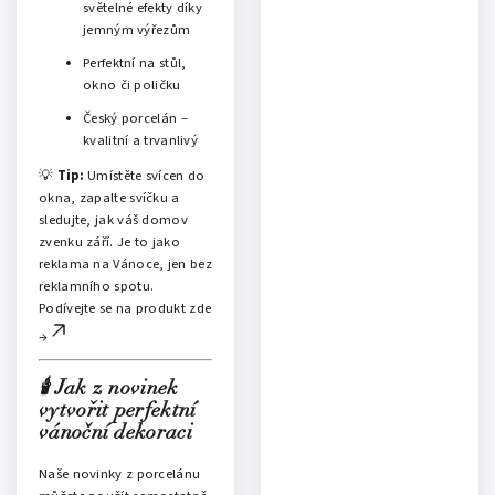
světelné efekty díky
jemným výřezům
Perfektní na stůl,
okno či poličku
Český porcelán –
kvalitní a trvanlivý
💡
Tip:
Umístěte svícen do
okna, zapalte svíčku a
sledujte, jak váš domov
zvenku září. Je to jako
reklama na Vánoce, jen bez
reklamního spotu.
Podívejte se na produkt zde
→
🕯️ Jak z novinek
vytvořit perfektní
vánoční dekoraci
Naše novinky z porcelánu