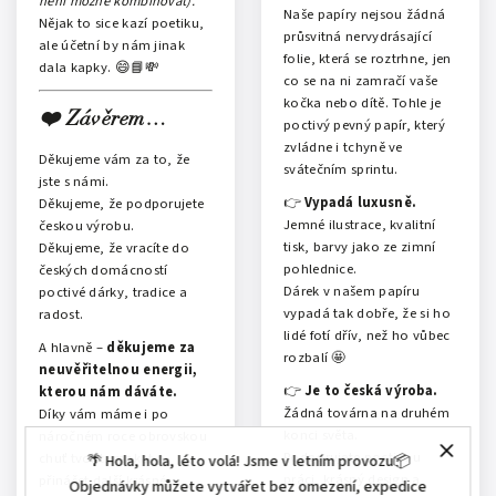
není možné kombinovat).
Naše papíry nejsou žádná
Nějak to sice kazí poetiku,
průsvitná nervydrásající
ale účetní by nám jinak
folie, která se roztrhne, jen
dala kapky. 😄📘💸
co se na ni zamračí vaše
kočka nebo dítě. Tohle je
❤️ Závěrem…
poctivý pevný papír, který
zvládne i tchyně ve
Děkujeme vám za to, že
svátečním sprintu.
jste s námi.
👉
Vypadá luxusně.
Děkujeme, že podporujete
Jemné ilustrace, kvalitní
českou výrobu.
tisk, barvy jako ze zimní
Děkujeme, že vracíte do
pohlednice.
českých domácností
Dárek v našem papíru
poctivé dárky, tradice a
vypadá tak dobře, že si ho
radost.
lidé fotí dřív, než ho vůbec
A hlavně –
děkujeme za
rozbalí 🤩
neuvěřitelnou energii,
👉
Je to česká výroba.
kterou nám dáváte.
Žádná továrna na druhém
Díky vám máme i po
konci světa.
náročném roce obrovskou
Podporujete poctivou
chuť tvořit, makat a
🌴 Hola, hola, léto volá! Jsme v letním provozu📦
práci, krásný design a
přinášet další krásné
Objednávky můžete vytvářet bez omezení, expedice