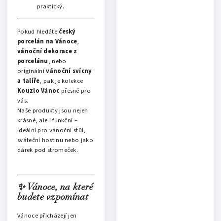
praktický.
Pokud hledáte
český
porcelán na Vánoce
,
vánoční dekorace z
porcelánu
, nebo
originální
vánoční svícny
a talíře
, pak je kolekce
Kouzlo Vánoc
přesně pro
vás.
Naše produkty jsou nejen
krásné, ale i funkční –
ideální pro vánoční stůl,
sváteční hostinu nebo jako
dárek pod stromeček.
✨ Vánoce, na které
budete vzpomínat
Vánoce přicházejí jen