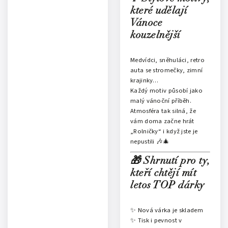
které udělají
Vánoce
kouzelnější
Medvídci, sněhuláci, retro
auta se stromečky, zimní
krajinky…
Každý motiv působí jako
malý vánoční příběh.
Atmosféra tak silná, že
vám doma začne hrát
„Rolničky“ i když jste je
nepustili 🎶🎄
🎁 Shrnutí pro ty,
kteří chtějí mít
letos TOP dárky
✨ Nová várka je skladem
✨ Tisk i pevnost v