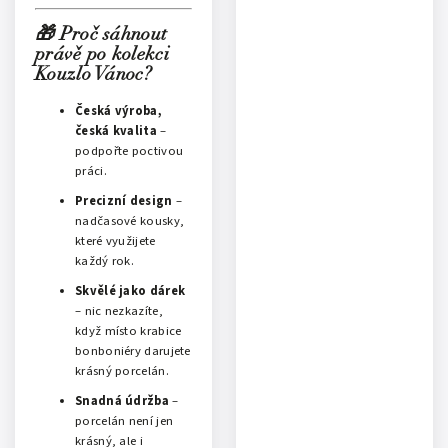
🎁 Proč sáhnout
právě po kolekci
Kouzlo Vánoc?
Česká výroba,
česká kvalita
–
podpořte poctivou
práci.
Precizní design
–
nadčasové kousky,
které využijete
každý rok.
Skvělé jako dárek
– nic nezkazíte,
když místo krabice
bonboniéry darujete
krásný porcelán.
Snadná údržba
–
porcelán není jen
krásný, ale i