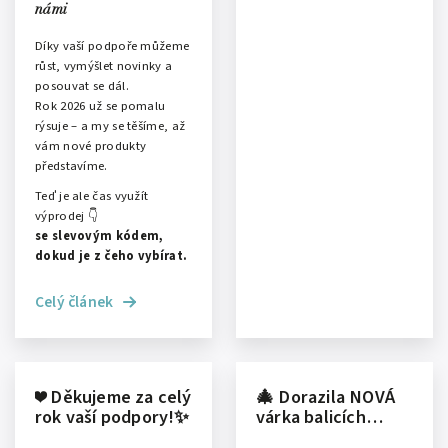
námi
Díky vaší podpoře můžeme
růst, vymýšlet novinky a
posouvat se dál.
Rok 2026 už se pomalu
rýsuje – a my se těšíme, až
vám nové produkty
představíme.
Teď je ale čas využít
výprodej 👇
se slevovým kódem,
dokud je z čeho vybírat.
Celý článek
❤️ Děkujeme za celý
🎄 Dorazila NOVÁ
rok vaší podpory!✨
várka balicích
papírů! A je to