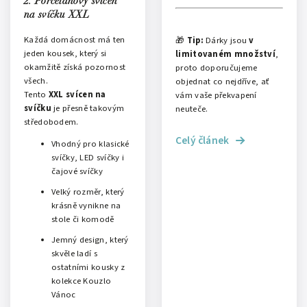
2. Porcelánový svícen
na svíčku XXL
Každá domácnost má ten
🎁
Tip:
Dárky jsou
v
jeden kousek, který si
limitovaném množství
,
okamžitě získá pozornost
proto doporučujeme
všech.
objednat co nejdříve, ať
Tento
XXL svícen na
vám vaše překvapení
svíčku
je přesně takovým
neuteče.
středobodem.
Celý článek
Vhodný pro klasické
svíčky, LED svíčky i
čajové svíčky
Velký rozměr, který
krásně vynikne na
stole či komodě
Jemný design, který
skvěle ladí s
ostatními kousky z
kolekce Kouzlo
Vánoc