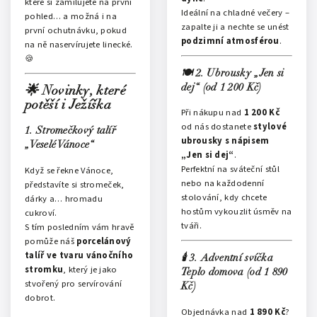
které si zamilujete na první
Ideální na chladné večery –
pohled… a možná i na
zapalte ji a nechte se unést
první ochutnávku, pokud
podzimní atmosférou
.
na ně naservírujete linecké.
🍪
🍽️ 2. Ubrousky „Jen si
dej“ (od 1 200 Kč)
🌟 Novinky, které
potěší i Ježíška
Při nákupu nad
1 200 Kč
od nás dostanete
stylové
1. Stromečkový talíř
ubrousky s nápisem
„Veselé Vánoce“
„Jen si dej“
.
Perfektní na sváteční stůl
Když se řekne Vánoce,
nebo na každodenní
představíte si stromeček,
stolování, kdy chcete
dárky a… hromadu
hostům vykouzlit úsměv na
cukroví.
tváři.
S tím posledním vám hravě
pomůže náš
porcelánový
talíř ve tvaru vánočního
🕯️ 3. Adventní svíčka –
stromku
, který je jako
Teplo domova (od 1 890
stvořený pro servírování
Kč)
dobrot.
Objednávka nad
1 890 Kč
?