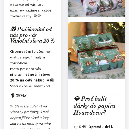
A reakce od vás jsou
úžasné – vážíme si každé
zpětné vazby! 💬💛
🎁 Poděkování od
nás pro vás –
Vánoční sleva 20 %
Chceme vám to všechno
vrátit alespoň malým
způsobem.
Proto jsme pro vás
připravili
vánoční slevu
20 % na celý nákup
. 🎄🛍️
Stačí v košíku zadat kód:
🎅
20548
💎 Proč balit
dárky do papíru
✨
Slevu lze uplatnit na
všechny produkty, které
Housedecor?
nejsou již ve slevě (slevy
,akce a na motivy na míru
👉
Drží. Opravdu drží.