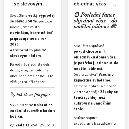
– se slevovým
objednat včas – do
kódem, děláme
nedělní půlnoci 🎁
místo novinkám
⏰ Poslední šance
Spouštíme
velký výprodej
pro rok 2026
objednat včas – do
se slevou 50 %
, protože
nedělní půlnoci 🎁
uvolňujeme místo
novinkám, které už teď
připravujeme na rok
2026
.
Ano, čtete správně –
A tentokrát to platí
se
pokud chcete mít
slevovým kódem
.
objednávku doma včas,
je potřeba ji stihnout do
Pokud nás sledujete delší
nedělní půlnoci
.
dobu, víte, že podobné
Dobrá zpráva?
Všechno
akce neděláme často. O to
kapacitně zvládáme.
větší je teď příležitost.
Ta méně dobrá (ale pořád
vlastně dobrá)?
Zásoby se
🏷️ Jak sleva funguje?
tenčí rychleji než
cukroví na vánočním
Sleva
50 % se uplatní po
stole.
zadání slevového kódu v
košíku
.
Balíme naplno,
expedujeme bez zdržení a
👉
Zadejte kód:
250550