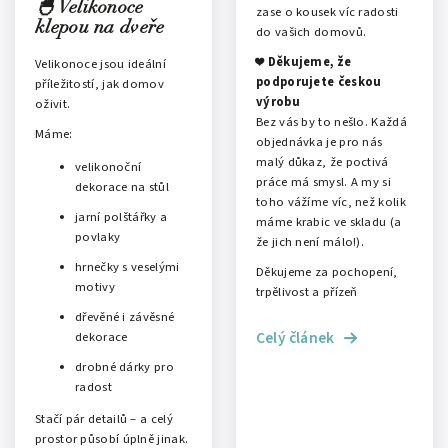
🐣 Velikonoce
zase o kousek víc radosti
klepou na dveře
do vašich domovů.
❤️
Děkujeme, že
Velikonoce jsou ideální
podporujete českou
příležitostí, jak domov
výrobu
oživit.
Bez vás by to nešlo. Každá
Máme:
objednávka je pro nás
malý důkaz, že poctivá
velikonoční
práce má smysl. A my si
dekorace na stůl
toho vážíme víc, než kolik
jarní polštářky a
máme krabic ve skladu (a
povlaky
že jich není málo!).
hrnečky s veselými
Děkujeme za pochopení,
motivy
trpělivost a přízeň
dřevěné i závěsné
Celý článek
dekorace
drobné dárky pro
radost
Stačí pár detailů – a celý
prostor působí úplně jinak.