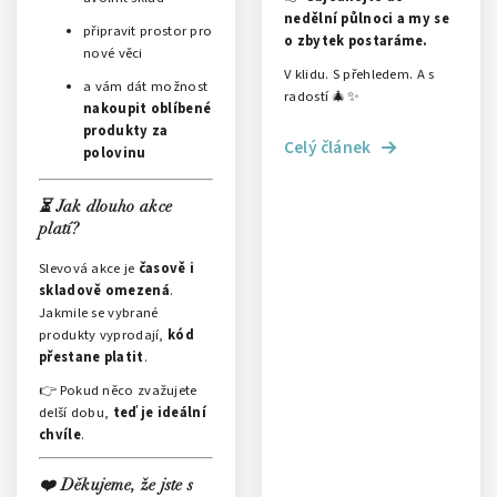
nedělní půlnoci a my se
připravit prostor pro
o zbytek postaráme.
nové věci
V klidu. S přehledem. A s
a vám dát možnost
radostí 🎄✨
nakoupit oblíbené
produkty za
Celý článek
polovinu
⏳ Jak dlouho akce
platí?
Slevová akce je
časově i
skladově omezená
.
Jakmile se vybrané
produkty vyprodají,
kód
přestane platit
.
👉 Pokud něco zvažujete
delší dobu,
teď je ideální
chvíle
.
❤️ Děkujeme, že jste s