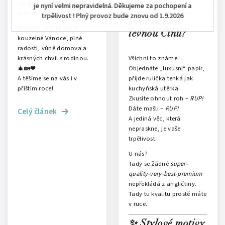
férovou kvalitu.
novinky, které vám udělají
je nyní velmi nepravidelná. Děkujeme za pochopení a
radost. 🤍✨
trpělivost ! Plný provoz bude znovu od 1.9.2026
Proč nebrat
Přejeme vám klidné a
levnou Čínu?
kouzelné Vánoce, plné
radosti, vůně domova a
krásných chvil s rodinou.
Všichni to známe…
🎄🏡❤️
Objednáte „luxusní“ papír,
A těšíme se na vás i v
přijde rulička tenká jak
příštím roce!
kuchyňská utěrka.
Zkusíte ohnout roh –
RUP!
Dáte mašli –
RUP!
Celý článek
A jediná věc, která
nepraskne, je vaše
trpělivost.
U nás?
Tady se žádné
super-
quality-very-best-premium
nepřekládá z angličtiny.
Tady tu kvalitu prostě máte
v ruce.
✨ Stylové motivy,