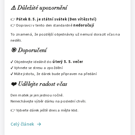
⚠️ Důležité upozornění
👉
Pátek 8. 5. je státní svátek (Den vítězství)
👉 Dopravci v tento den standardně
nedoručují
To znamená, že pozdější objednávky už nemusí dorazit včas na
neděli.
🎯 Doporučení
✔ Objednejte ideálně do
úterý 5. 5. večer
✔ Vyhnete se stresu a zpoždění
✔ Máte jistotu, že dárek bude připraven na předání
❤️ Udělejte radost včas
Den matek je jen jednou ročně.
Nenechávejte výběr dárku na poslední chvíli.
👉 Vyberte dárek ještě dnes a mějte klid.
Celý článek