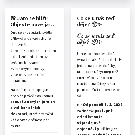
🌸 Jaro se blíží!
Co se u nás teď
Objevte nové jarní
děje? 📦✨
a velikonoční
Dny se prodlužují, světla
dekorace
Co se u nás teď
přibývá a ve vzduchu je
děje? 📦✨
cítit změna.
Jaro je za rohem – a s ním
U nás to momentálně
i chuť zútulnit domov
vypadá tak, že balicí stoly
svěžími barvami,
jedou na plné obrátky,
květinovými motivy a
krabice mizí rychleji než
veselou velikonoční
cukroví po Vánocích a
náladou.
tiskárna na štítky už si
pomalu říká o dovolenou
Na našem e-shopu jsme
😄
pro vás právě naskladnili
spoustu nových jarních
👉
Od pondělí 5. 1. 2026
a velikonočních
začínáme
postupně
dekorací
, které promění
odesílat vaše
váš domov během pár
výprodejové
minut.
objednávky
. Přišlo jich
opravdu
hodně
(a z toho