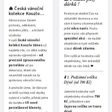
dárků !
🎄 Česká vánoční
kolekce Kouzlo
Podzim je ideální čas na
Vánoc – nové
zútulnění domova a my
Vánoce jsou časem
porcelánové
vám k tomu chceme přidat
pohody, setkávání,
kousky, které
ještě
něco navíc
. Proto
dobrého jídla… a krásné
rozzáří váš domov
jsme si pro vás připravili
výzdoby.
speciální akci
– ke každé
V naší
české vánoční
objednávce nyní můžete
kolekci Kouzlo Vánoc
už
získat
dárek zdarma
.
najdete vše, co dělá svátky
opravdu výjimečné –
od
Čím vyšší je hodnota vaší
precizně zpracovaného
objednávky, tím krásnější
porcelánu
až po
dárek na vás čeká. ❤️
dekorace, které vás
okamžitě naladí na tu
🕯️ 1. Podzimní svíčka –
správnou vánoční vlnu.
Dýně (od 790 Kč)
A protože víme, že Vánoce
Jakmile hodnota vaší
se blíží rychleji než zbytky
objednávky dosáhne
790
cukroví z talíře, přidali jsme
Kč
, přibalíme vám
do kolekce
tři nové
čajovou svíčku ve tvaru
porcelánové klenoty
,
dýně
.