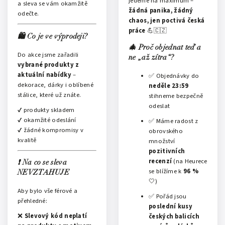
jedeme na maximum –
a sleva se vám okamžitě
žádná panika, žádný
odečte.
chaos, jen poctivá česká
práce
💪🇨🇿
🛍️ Co je ve výprodeji?
🎄 Proč objednat teď a
Do akce jsme zařadili
ne „až zítra“?
vybrané produkty z
aktuální nabídky
–
✅ Objednávky do
dekorace, dárky i oblíbené
neděle 23:59
stálice, které už znáte.
stihneme bezpečně
odeslat
✔️ produkty skladem
✔️ okamžité odeslání
✅ Máme radost z
✔️ žádné kompromisy v
obrovského
kvalitě
množství
pozitivních
recenzí
(na Heurece
❗ Na co se sleva
se blížíme k
96 %
NEVZTAHUJE
🤍)
Aby bylo vše férové a
✅ Pořád jsou
přehledné:
poslední kusy
❌
Slevový kód neplatí
českých balicích