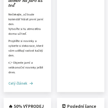
domov na jaro už
teď
Nečekejte, až bude
kalendář hlásit první jarní
den.
Vytvořte si tu atmosféru
doma už teď.
Projděte si novinky a
vyberte si dekorace, které
vám udělají radost každý
den.
👉 Objevte jarní a
velikonoční novinky ještě
dnes.
Celý článek
🔥 50% VÝPRODEJ
⏰ Poslední šance