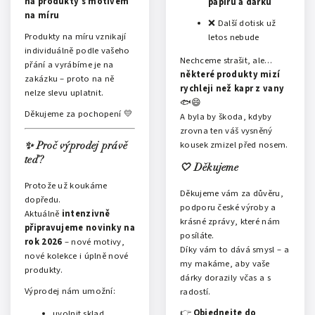
na produkty s motivem
papírů a dárků
na míru
❌ Další dotisk už
Produkty na míru vznikají
letos nebude
individuálně podle vašeho
Nechceme strašit, ale…
přání a vyrábíme je na
některé produkty mizí
zakázku – proto na ně
rychleji než kapr z vany
nelze slevu uplatnit.
🐟😄
Děkujeme za pochopení 💛
A byla by škoda, kdyby
zrovna ten váš vysněný
kousek zmizel před nosem.
✨ Proč výprodej právě
teď?
🤍 Děkujeme
Protože už koukáme
Děkujeme vám za důvěru,
dopředu.
podporu české výroby a
Aktuálně
intenzivně
krásné zprávy, které nám
připravujeme novinky na
posíláte.
rok 2026
– nové motivy,
Díky vám to dává smysl – a
nové kolekce i úplně nové
my makáme, aby vaše
produkty.
dárky dorazily včas a s
Výprodej nám umožní:
radostí.
👉
Objednejte do
uvolnit sklad