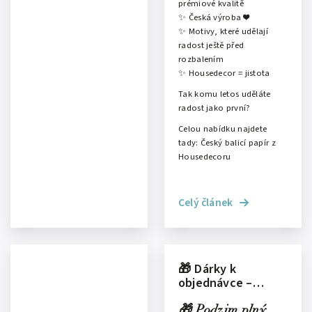
prémiové kvalitě
✨ Česká výroba ❤️
✨ Motivy, které udělají
radost ještě před
rozbalením
✨ Housedecor = jistota
Tak komu letos uděláte
radost jako první?
Celou nabídku najdete
tady:
Český balicí papír z
Housedecoru
Celý článek
🎁 Dárky k
objednávce –
potěšte sebe i svůj
domov!
🎁 Podzim plný