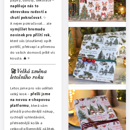
papíry, ubrusy, dekorace –
naplňuje nás to
obrovskou radostí a
chutí pokračovat
. ✨
A nejen pokračovat… ale
vymýšlet hromadu
novinek pro příští rok
,
které vás (doufáme) opět
potěší, překvapí a přinesou
do vašich domovů ještě víc
kouzla. 🎄⭐
🚀 Velká změna
letošního roku
Letos jsme pro vás udělali
velký krok –
přešli jsme
na novou e-shopovou
platformu
, která vám
přináší pohodlnější nákup,
rychlejší vyhledávání,
přehlednější košík a
celkově příjemnější zážitek.