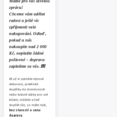
Máme pro vás skvělou
zprávu!
Chceme vám udělat
radost a ještě víc
zpříjemnit vaše
nakupování. Odteď,
pokud u nás
nakoupíte
nad 2 000
Kč
,
neplatíte žádné
poštovné
– dopravu
zaplatíme za vás. 💌
Ať už si vybíráte stylové
dekorace, praktické
doplňky do domácnosti
nebo krásné dárky pro své
blízké, můžete si teď
dopřát vše, co máte rádi,
bez starostí o cenu
dopravy
.