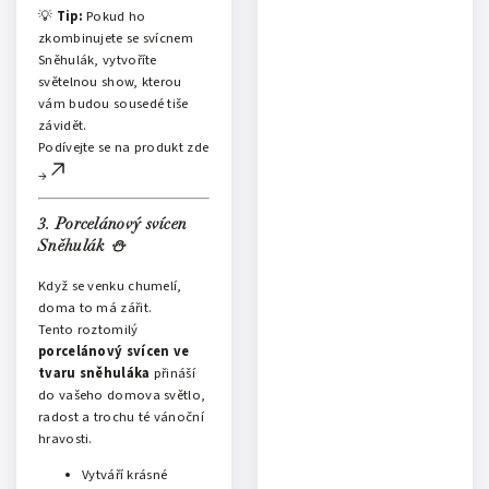
💡
Tip:
Pokud ho
zkombinujete se svícnem
Sněhulák, vytvoříte
světelnou show, kterou
vám budou sousedé tiše
závidět.
Podívejte se na produkt zde
→
3. Porcelánový svícen
Sněhulák
⛄
Když se venku chumelí,
doma to má zářit.
Tento roztomilý
porcelánový svícen ve
tvaru sněhuláka
přináší
do vašeho domova světlo,
radost a trochu té vánoční
hravosti.
Vytváří krásné