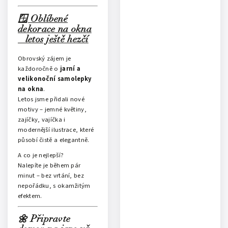
🪟 Oblíbené
dekorace na okna
– letos ještě hezčí
Obrovský zájem je
každoročně o
jarní a
velikonoční samolepky
na okna
.
Letos jsme přidali nové
motivy – jemné květiny,
zajíčky, vajíčka i
modernější ilustrace, které
působí čistě a elegantně.
A co je nejlepší?
Nalepíte je během pár
minut – bez vrtání, bez
nepořádku, s okamžitým
efektem.
🌼 Připravte