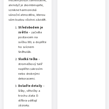
můžete použít samostatně,
ale když je zkombinujete,
vznikne harmonická
vánoční atmosféra, kterou
vám budou všichni závidět.
Středobodem je
světlo
– začněte
postavcem na
svíčku XXL a doplňte
ho svícnem
Sněhulák.
Sladká tečka
–
stromečkový talíř
naplňte cukrovím
nebo drobnými
dekoracemi.
Dolaďte detaily
–
šišky, větvičky a
trochu zlata či
stříbra udělají
zázraky.