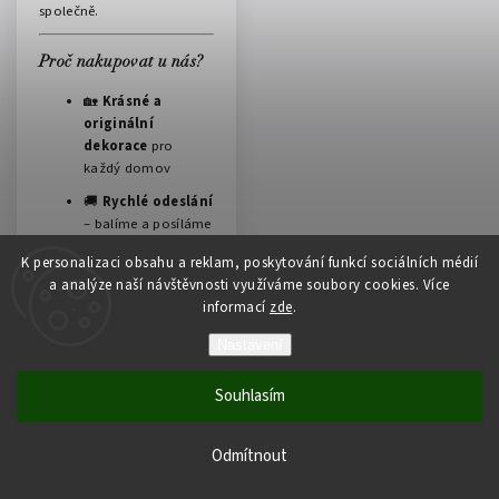
společně.
Proč nakupovat u nás?
🏡
Krásné a
originální
dekorace
pro
každý domov
🚚
Rychlé odeslání
– balíme a posíláme
co nejdříve
K personalizaci obsahu a reklam, poskytování funkcí sociálních médií
❤️
Český e-shop
s
a analýze naší návštěvnosti využíváme soubory cookies. Více
osobním přístupem
informací
zde
.
🎁 A teď navíc
Nastavení
poštovné zdarma
při nákupu nad 2
Souhlasím
000 Kč
Nakupujte bez obav, bez
Odmítnout
příplatků a udělejte radost
sobě i svým blízkým.