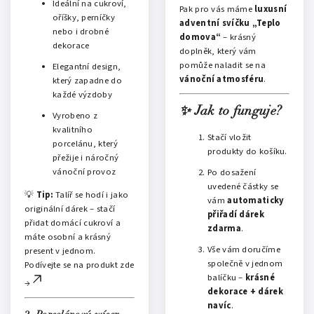
Ideální na cukroví,
Pak pro vás máme
luxusní
oříšky, perníčky
adventní svíčku „Teplo
nebo i drobné
domova“
– krásný
dekorace
doplněk, který vám
pomůže naladit se na
Elegantní design,
vánoční atmosféru
.
který zapadne do
každé výzdoby
✨ Jak to funguje?
Vyrobeno z
kvalitního
Stačí vložit
porcelánu, který
produkty do košíku.
přežije i náročný
vánoční provoz
Po dosažení
uvedené částky se
💡
Tip:
Talíř se hodí i jako
vám
automaticky
originální dárek – stačí
přiřadí dárek
přidat domácí cukroví a
zdarma
.
máte osobní a krásný
Vše vám doručíme
present v jednom.
společně v jednom
Podívejte se na produkt zde
balíčku –
krásné
→
dekorace + dárek
navíc
.