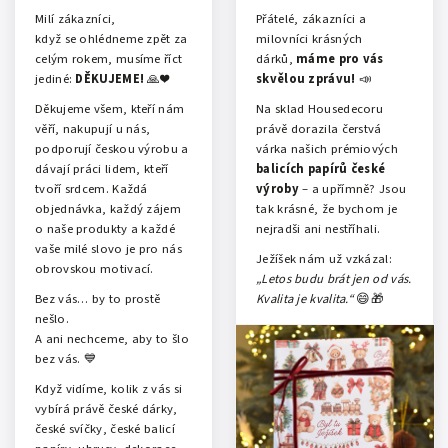
oficiální: Ježíšek
Milí zákazníci,
Přátelé, zákazníci a
nakupuje na
když se ohlédneme zpět za
milovníci krásných
Housedecoru ❤️
celým rokem, musíme říct
dárků,
máme pro vás
jediné:
DĚKUJEME!
🙏❤️
skvělou zprávu!
📣
Děkujeme všem, kteří nám
Na sklad Housedecoru
věří, nakupují u nás,
právě dorazila čerstvá
podporují českou výrobu a
várka našich prémiových
dávají práci lidem, kteří
balicích papírů české
tvoří srdcem. Každá
výroby
– a upřímně? Jsou
objednávka, každý zájem
tak krásné, že bychom je
o naše produkty a každé
nejradši ani nestříhali.
vaše milé slovo je pro nás
Ježíšek nám už vzkázal:
obrovskou motivací.
„Letos budu brát jen od vás.
Bez vás… by to prostě
Kvalita je kvalita.“
😄🎁
nešlo.
A ani nechceme, aby to šlo
bez vás. 💙
Když vidíme, kolik z vás si
vybírá právě české dárky,
české svíčky, české balicí