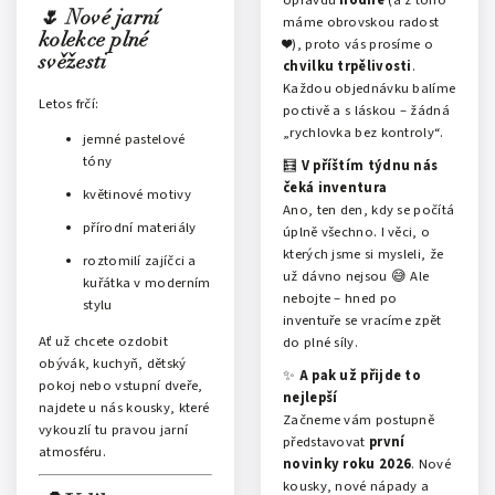
🌷 Nové jarní
máme obrovskou radost
kolekce plné
❤️), proto vás prosíme o
svěžesti
chvilku trpělivosti
.
Každou objednávku balíme
Letos frčí:
poctivě a s láskou – žádná
„rychlovka bez kontroly“.
jemné pastelové
tóny
🧮
V příštím týdnu nás
čeká inventura
květinové motivy
Ano, ten den, kdy se počítá
přírodní materiály
úplně všechno. I věci, o
kterých jsme si mysleli, že
roztomilí zajíčci a
už dávno nejsou 😅 Ale
kuřátka v moderním
nebojte – hned po
stylu
inventuře se vracíme zpět
Ať už chcete ozdobit
do plné síly.
obývák, kuchyň, dětský
✨
A pak už přijde to
pokoj nebo vstupní dveře,
nejlepší
najdete u nás kousky, které
Začneme vám postupně
vykouzlí tu pravou jarní
představovat
první
atmosféru.
novinky roku 2026
. Nové
kousky, nové nápady a