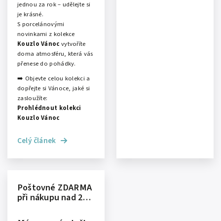
jednou za rok – udělejte si
je krásné.
S porcelánovými
novinkami z kolekce
Kouzlo Vánoc
vytvoříte
doma atmosféru, která vás
přenese do pohádky.
➡️ Objevte celou kolekci a
dopřejte si Vánoce, jaké si
zasloužíte:
Prohlédnout kolekci
Kouzlo Vánoc
Celý článek
Poštovné ZDARMA
při nákupu nad 2
000 Kč! 🎁