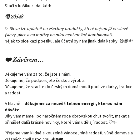
Stačí v košíku zadat kód:
🎅
20548
✨
Slevu lze uplatnit na všechny produkty, které nejsou již ve slevě
(slevy ,akce a na motivy na míru není možné kombinovat).
Nějak to sice kazí poetiku, ale účetní by nám jinak dala kapky. 😄📘💸
❤️ Závěrem…
Děkujeme vám za to, že jste s námi.
Děkujeme, že podporujete českou výrobu.
Děkujeme, že vracíte do českých domácností poctivé dárky, tradice
a radost.
A hlavně –
děkujeme za neuvěřitelnou energii, kterou nám
dáváte.
Díky vám máme i po náročném roce obrovskou chuť tvořit, makat a
přinášet další krásné novinky, které vám udělají radost. 🤍✨
Přejeme vám klidné a kouzelné Vánoce, plné radosti, vůně domova a
krásných chvil s rodinou. 🎄🏡❤️