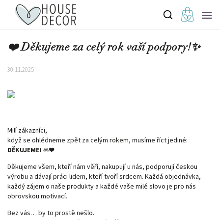
❤️ Děkujeme za celý rok vaší podpory!✨
30.11.2025
Milí zákazníci,
když se ohlédneme zpět za celým rokem, musíme říct jediné:
DĚKUJEME!
🙏❤️
Děkujeme všem, kteří nám věří, nakupují u nás, podporují českou
výrobu a dávají práci lidem, kteří tvoří srdcem. Každá objednávka,
každý zájem o naše produkty a každé vaše milé slovo je pro nás
obrovskou motivací.
Bez vás… by to prostě nešlo.