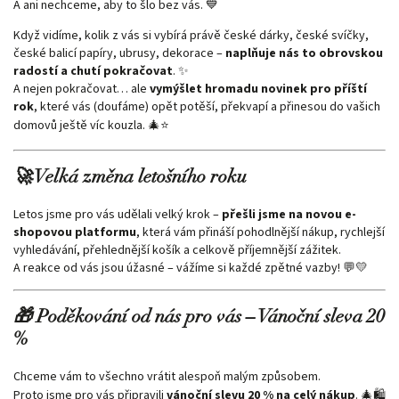
A ani nechceme, aby to šlo bez vás. 💙
Když vidíme, kolik z vás si vybírá právě české dárky, české svíčky,
české balicí papíry, ubrusy, dekorace –
naplňuje nás to obrovskou
radostí a chutí pokračovat
. ✨
A nejen pokračovat… ale
vymýšlet hromadu novinek pro příští
rok
, které vás (doufáme) opět potěší, překvapí a přinesou do vašich
domovů ještě víc kouzla. 🎄⭐
🚀 Velká změna letošního roku
Letos jsme pro vás udělali velký krok –
přešli jsme na novou e-
shopovou platformu
, která vám přináší pohodlnější nákup, rychlejší
vyhledávání, přehlednější košík a celkově příjemnější zážitek.
A reakce od vás jsou úžasné – vážíme si každé zpětné vazby! 💬💛
🎁 Poděkování od nás pro vás – Vánoční sleva 20
%
Chceme vám to všechno vrátit alespoň malým způsobem.
Proto jsme pro vás připravili
vánoční slevu 20 % na celý nákup
. 🎄🛍️