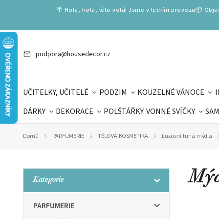
🌴 Hola, hola, léto volá! Jsme v letním provozu📦 Obj
podpora@housedecor.cz
UČITELKY, UČITELÉ
PODZIM
KOUZELNÉ VÁNOCE
DÁRKY
DEKORACE
POLŠTÁŘKY
VONNÉ SVÍČKY
SAM
SLOVENSKÉ SPECIÁLY
DÁRKOVÉ VOUCHERY
ŠKOLA V
Domů
PARFUMERIE
TĚLOVÁ KOSMETIKA
Luxusní tuhá mýdla
/
/
/
/
DÁRKY KE DNI OTCŮ
DEN 
Mýd
Kategorie
PARFUMERIE