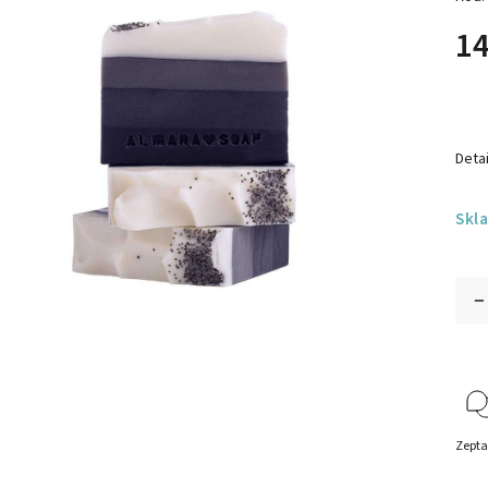
14
Detai
Skl
Zepta