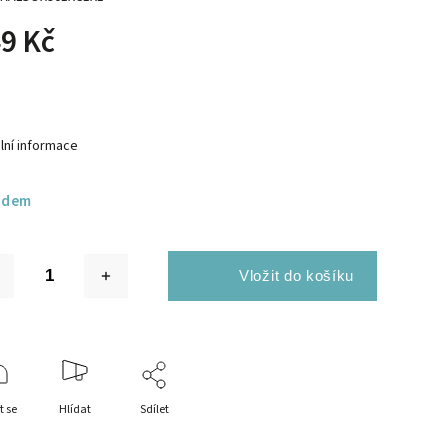
9 Kč
lní informace
adem
t se
Hlídat
Sdílet