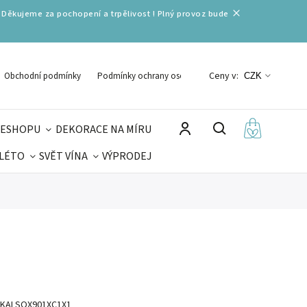
 Děkujeme za pochopení a trpělivost ! Plný provoz bude
Ceny v:
Obchodní podmínky
Podmínky ochrany osobních údajů
CZK
 ESHOPU
DEKORACE NA MÍRU
 LÉTO
SVĚT VÍNA
VÝPRODEJ
DELIKATESY
VELIKONOCE
MIKULÁŠ
KALSOX901XC1X1