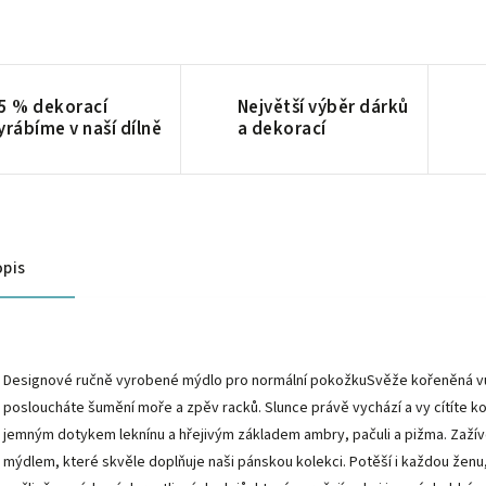
5 % dekorací
Největší výběr dárků
yrábíme v naší dílně
a dekorací
pis
Designové ručně vyrobené mýdlo pro normální pokožkuSvěže kořeněná vůn
posloucháte šumění moře a zpěv racků. Slunce právě vychází a vy cítíte k
jemným dotykem leknínu a hřejivým základem ambry, pačuli a pižma. Zažív
mýdlem, které skvěle doplňuje naši pánskou kolekci. Potěší i každou ženu