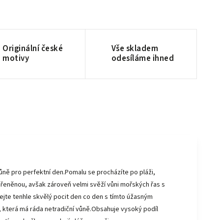
Originální české
Vše skladem
motivy
odesíláme ihned
ě pro perfektní den.Pomalu se procházíte po pláži,
ořeněnou, avšak zároveň velmi svěží vůni mořských řas s
ejte tenhle skvělý pocit den co den s tímto úžasným
, která má ráda netradiční vůně.Obsahuje vysoký podíl