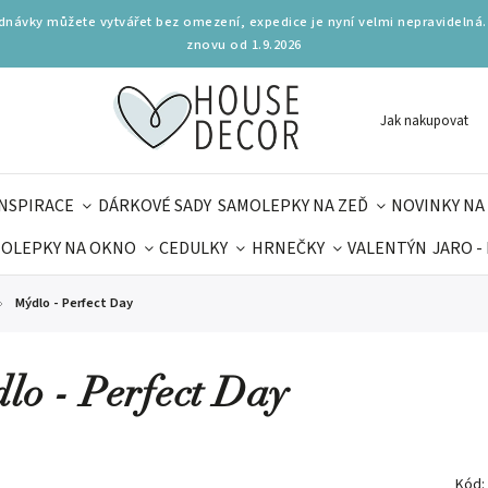
ednávky můžete vytvářet bez omezení, expedice je nyní velmi nepravidelná.
znovu od 1.9.2026
Jak nakupovat
INSPIRACE
DÁRKOVÉ SADY
SAMOLEPKY NA ZEĎ
NOVINKY NA
OLEPKY NA OKNO
CEDULKY
HRNEČKY
VALENTÝN
JARO -
OLÁ
PRO DĚTI
DOPLŇKY
PARFUMERIE
BYDLENÍ
Mýdlo - Perfect Day
MAMINEK
TIPY NA LÉTO
lo - Perfect Day
Kód: