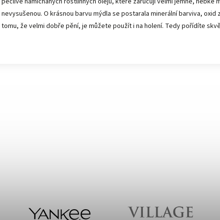
pečlivě namíchaných rostlinných olejů, které zaručují velmi jemné, hebké 
nevysušenou. O krásnou barvu mýdla se postarala minerální barviva, oxid 
tomu, že velmi dobře pění, je můžete použít i na holení. Tedy pořídíte skvě