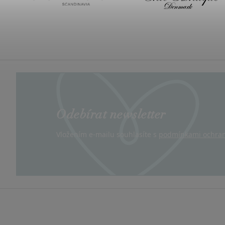
Odebírat newsletter
Vložením e-mailu souhlasíte s
podmínkami ochran