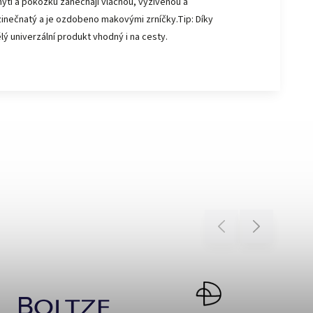
mytí a pokožku zanechají vláčnou, vyživenou a
zinečnatý a je ozdobeno makovými zrníčky.Tip: Díky
lý univerzální produkt vhodný i na cesty.
Previous
Next