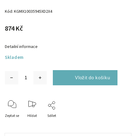
Kód:
KGMX10035945XD2X4
874 Kč
Detailní informace
Skladem
Zeptat se
Hlídat
Sdílet