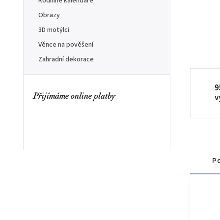
Rodinné kalendáře
Obrazy
3D motýlci
Věnce na pověšení
Zahradní dekorace
9
v
Přijímáme online platby
Po