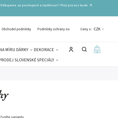
 Děkujeme za pochopení a trpělivost ! Plný provoz bude
Ceny v:
Obchodní podmínky
Podmínky ochrany osobních údajů
CZK
NA MÍRU
DÁRKY
DEKORACE
PRODEJ
SLOVENSKÉ SPECIÁLY
LNÉ VÁNOCE
VELIKONOCE
MIKULÁŠ
hy
Zvolte variantu