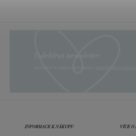
Odebírat newsletter
Vložením e-mailu souhlasíte s
podmínkami ochran
INFORMACE K NÁKUPU
VÍCE O