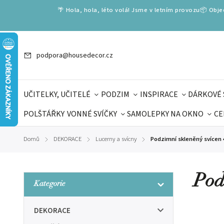
🌴 Hola, hola, léto volá! Jsme v letním provozu📦 Obj
podpora@housedecor.cz
UČITELKY, UČITELÉ
PODZIM
INSPIRACE
DÁRKOVÉ 
POLŠTÁŘKY
VONNÉ SVÍČKY
SAMOLEPKY NA OKNO
CE
DÁRKOVÉ VOUCHERY
ŠKOLA VOLÁ
PRO DĚTI
DO
Domů
DEKORACE
Lucerny a svícny
Podzimní skleněný svícen 
/
/
/
DÁRKY KE DNI OTCŮ
DEN 
Pod
Kategorie
DEKORACE