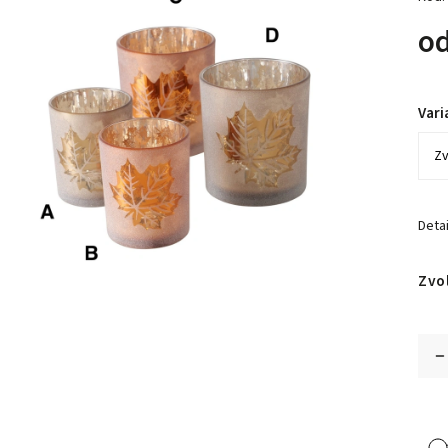
o
Vari
Detai
Zvo