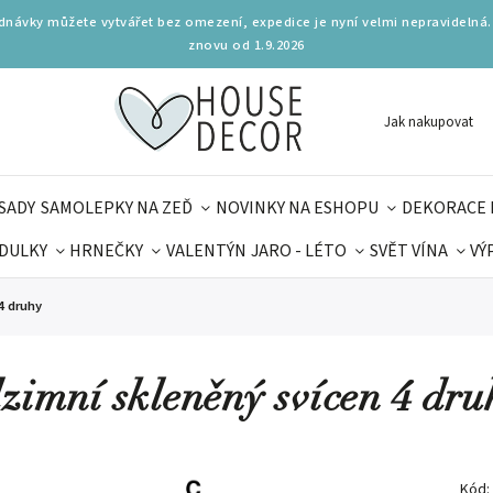
ednávky můžete vytvářet bez omezení, expedice je nyní velmi nepravidelná.
znovu od 1.9.2026
Jak nakupovat
SADY
SAMOLEPKY NA ZEĎ
NOVINKY NA ESHOPU
DEKORACE 
DULKY
HRNEČKY
VALENTÝN
JARO - LÉTO
SVĚT VÍNA
VÝ
PLŇKY
PARFUMERIE
BYDLENÍ
DELIKATESY
KOUZE
4 druhy
MAMINEK
TIPY NA LÉTO
zimní skleněný svícen 4 dru
Kód: