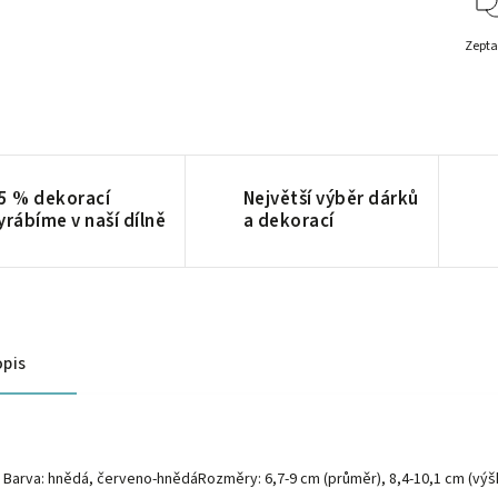
Zepta
5 % dekorací
Největší výběr dárků
yrábíme v naší dílně
a dekorací
pis
Barva: hnědá, červeno-hnědáRozměry: 6,7-9 cm (průměr), 8,4-10,1 cm (výšk