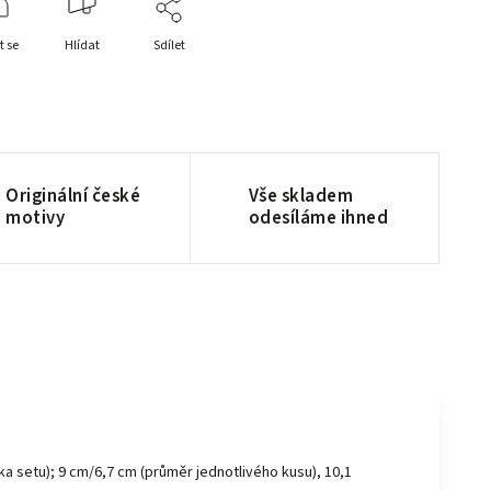
t se
Hlídat
Sdílet
Originální české
Vše skladem
motivy
odesíláme ihned
a setu); 9 cm/6,7 cm (průměr jednotlivého kusu), 10,1