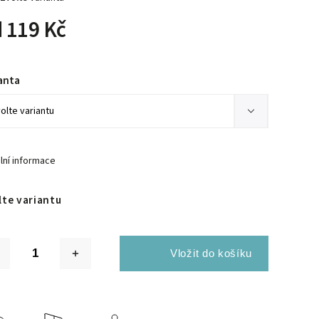
d
119 Kč
anta
lní informace
lte variantu