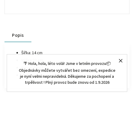
Popis
Šířka: 14 cm
Výška:22 cm
🌴 Hola, hola, léto volá! Jsme v letním provozu📦
Barva: černá
Objednávky můžete vytvářet bez omezení, expedice
Materiál: kov
je nyní velmi nepravidelná. Děkujeme za pochopení a
trpělivost ! Plný provoz bude znovu od 1.9.2026