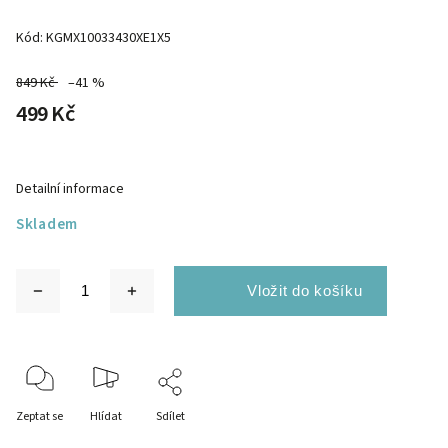
Kód:
KGMX10033430XE1X5
849 Kč
–41 %
499 Kč
Detailní informace
Skladem
Zeptat se
Hlídat
Sdílet