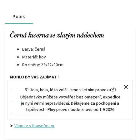
Popis
Černá lucerna se zlatým nádechem
Barva: černá
Materiál: kov
Rozměry: 22x22x30cm
MOHLO BY VÁS ZAJÍMAT :
➤
Obývací pokoj a ložnice
🌴 Hola, hola, léto volá! Jsme v letním provozu📦
Objednávky můžete vytvářet bez omezení, expedice
➤
Dekorace
je nyní velmi nepravidelná. Děkujeme za pochopení a
trpělivost ! Plný provoz bude znovu od 1.9.2026
➤
Vánoční dekorace
➤
Vánoce s HouseDecor