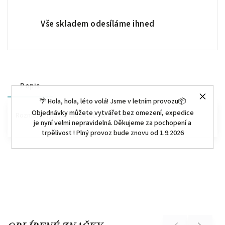
Vše skladem odesíláme ihned
Popis
🌴 Hola, hola, léto volá! Jsme v letním provozu📦
Objednávky můžete vytvářet bez omezení, expedice
Rozměry: 7,5x7x8 cm Materiál: kramika
je nyní velmi nepravidelná. Děkujeme za pochopení a
trpělivost ! Plný provoz bude znovu od 1.9.2026