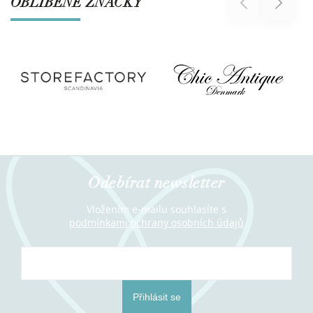
OBLÍBENÉ ZNAČKY
Previous
Next
Odebírat newsletter
Vložením e-mailu souhlasíte s
podmínkami ochrany osobních údajů
Přihlásit se