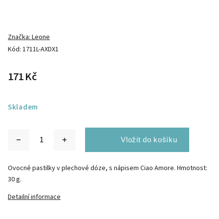
Značka:
Leone
Kód:
1711L-AXDX1
171 Kč
Skladem
Ovocné pastilky v plechové dóze, s nápisem Ciao Amore. Hmotnost:
30 g.
Detailní informace