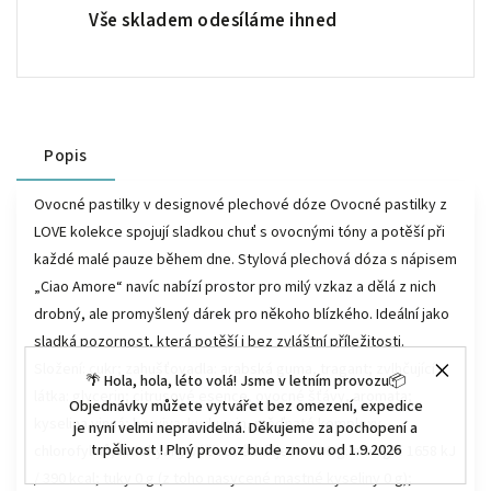
Vše skladem odesíláme ihned
Popis
Ovocné pastilky v designové plechové dóze Ovocné pastilky z
LOVE kolekce spojují sladkou chuť s ovocnými tóny a potěší při
každé malé pauze během dne. Stylová plechová dóza s nápisem
„Ciao Amore“ navíc nabízí prostor pro milý vzkaz a dělá z nich
drobný, ale promyšlený dárek pro někoho blízkého. Ideální jako
sladká pozornost, která potěší i bez zvláštní příležitosti.
Složení: cukr; zahušťovadla: arabská guma, tragant; zvlhčující
🌴 Hola, hola, léto volá! Jsme v letním provozu📦
látka: glycerin; citrusové esence, ovocné šťávy, aromata;
Objednávky můžete vytvářet bez omezení, expedice
kyselina vinná; barviva: kurkumin, měďnaté komplexy
je nyní velmi nepravidelná. Děkujeme za pochopení a
trpělivost ! Plný provoz bude znovu od 1.9.2026
chlorofylinů, antokyany Výživové údaje na 100 g: energie 1658 kJ
/ 390 kcal; tuky 0 g (z toho nasycené mastné kyseliny 0 g);