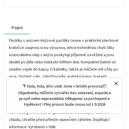
Popis
Pastilky s anýzem Anýzové pastilky Leone v praktické plechové
krabičce zaujmou svou výraznou, lehce kořeněnou chutí. Díky
esenciálnímu oleji z anýzu poskytují příjemné osvěžení a jsou
ideální po jídle nebo kdykoliv během dne. Kompaktní balení se
snadno vejde do kapsy či kabelky, takže je můžete mít vždy po
ruce. Složení: cukr, zahušťovadla: arabská guma, tragant;
zvlhčovadlo: glycerin; esenciální olej z anýzu. Může obsahovat
🌴 Hola, hola, léto volá! Jsme v letním provozu📦
mléko, skořápkové plody a sóju. Nutriční hodnoty na 100 g:
Objednávky můžete vytvářet bez omezení, expedice
Energie: 1658 kJ / 390 kcal; Tuky: 0 g (z toho nasycené mastné
je nyní velmi nepravidelná. Děkujeme za pochopení a
trpělivost ! Plný provoz bude znovu od 1.9.2026
kyseliny: 0 g); Sacharidy: 97 g (z toho cukry: 97 g); Bílkoviny: 0 g;
Sůl: <0,01 g Hmotnost: 27 g Skladování: Skladujte v suchu a
chladu, chraňte před přímým slunečním zářením. Doplňující
informace: Vyrobeno v Itálii.