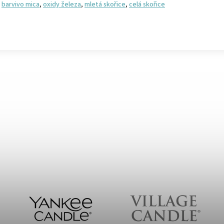
barvivo mica
,
oxidy železa
,
mletá skořice
,
celá skořice