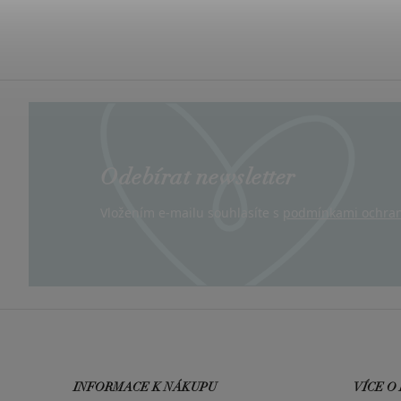
Odebírat newsletter
Vložením e-mailu souhlasíte s
podmínkami ochran
INFORMACE K NÁKUPU
VÍCE O