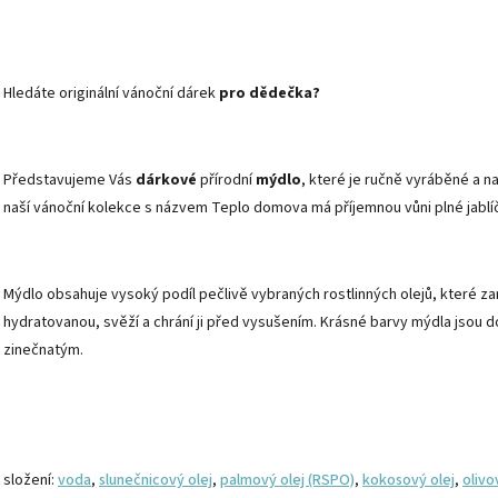
Hledáte originální vánoční dárek
pro dědečka?
Představujeme Vás
dárkové
přírodní
mýdlo
, které je ručně vyráběné a 
naší vánoční kolekce s názvem Teplo domova má příjemnou vůni plné jablíč
Mýdlo obsahuje vysoký podíl pečlivě vybraných rostlinných olejů, které za
hydratovanou, svěží a chrání ji před vysušením. Krásné barvy mýdla jsou 
zinečnatým.
složení:
voda
,
slunečnicový olej
,
palmový olej (RSPO)
,
kokosový olej
,
olivo