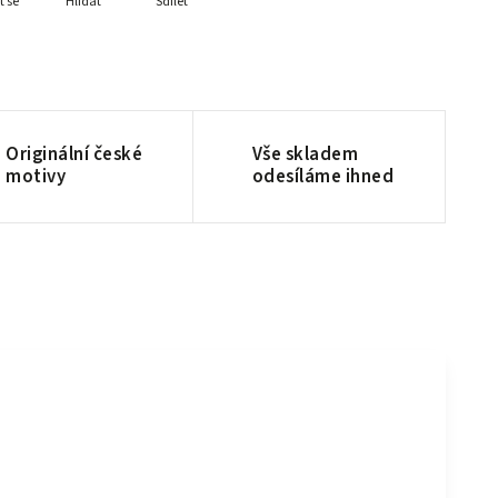
t se
Hlídat
Sdílet
Originální české
Vše skladem
motivy
odesíláme ihned