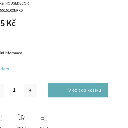
ka:
HOUSEDECOR
551510XNRX0
5 Kč
lní informace
adem