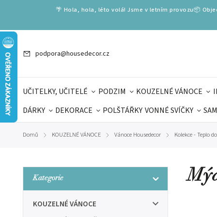
🌴 Hola, hola, léto volá! Jsme v letním provozu📦 Obj
podpora@housedecor.cz
UČITELKY, UČITELÉ
PODZIM
KOUZELNÉ VÁNOCE
DÁRKY
DEKORACE
POLŠTÁŘKY
VONNÉ SVÍČKY
SAM
SLOVENSKÉ SPECIÁLY
DÁRKOVÉ VOUCHERY
ŠKOLA V
Domů
KOUZELNÉ VÁNOCE
Vánoce Housedecor
Kolekce - Teplo 
/
/
/
DÁRKY KE DNI OTCŮ
DEN 
Mýd
Kategorie
KOUZELNÉ VÁNOCE