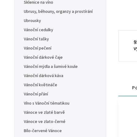
Sklenice na víno
Ubrusy, běhouny, organzy a prostírání
Ubrousky
Vánoční cedulky
Vánoční tašky
9
v
Vánoční pečení
Vánoční dárkové čaje
Vánoční mýdla a šumivé koule
Vánoční dárková káva
Vánoční květináče
Po
Vánoční přání
Víno s Vánoční tématikou
Vánoce ve zlaté barvě
Vánoce ve zlato-černé
Bílo-červené Vánoce