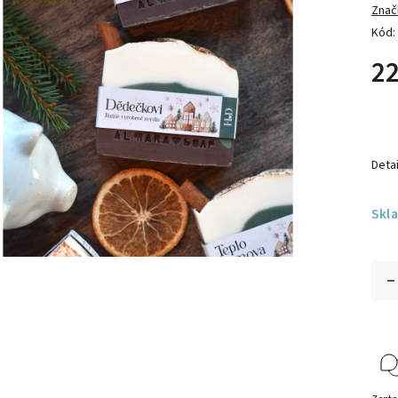
Znač
Kód:
22
Detai
Skl