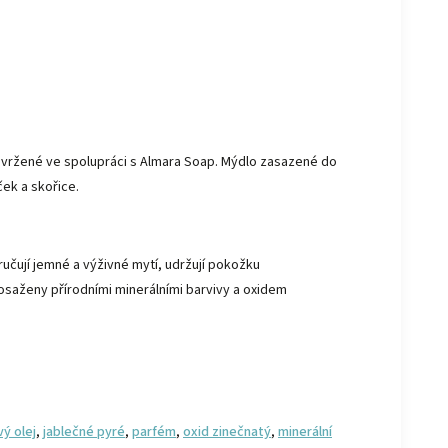
navržené ve spolupráci s Almara Soap. Mýdlo zasazené do
ek a skořice.
ručují jemné a výživné mytí, udržují pokožku
dosaženy přírodními minerálními barvivy a oxidem
vý olej
,
jablečné pyré
,
parfém
,
oxid zinečnatý
,
minerální