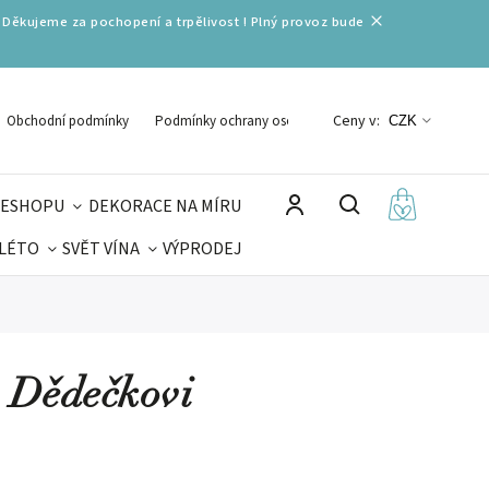
 Děkujeme za pochopení a trpělivost ! Plný provoz bude
Ceny v:
Obchodní podmínky
Podmínky ochrany osobních údajů
CZK
 ESHOPU
DEKORACE NA MÍRU
 LÉTO
SVĚT VÍNA
VÝPRODEJ
DELIKATESY
VELIKONOCE
MIKULÁŠ
- Dědečkovi