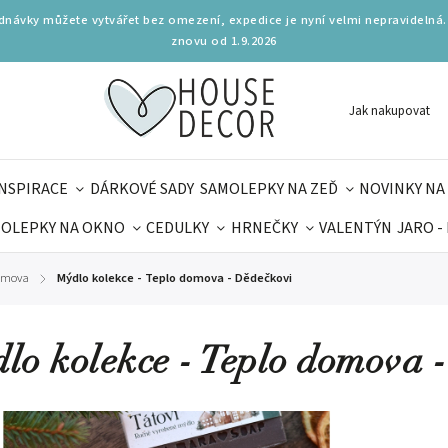
ednávky můžete vytvářet bez omezení, expedice je nyní velmi nepravidelná.
znovu od 1.9.2026
Jak nakupovat
INSPIRACE
DÁRKOVÉ SADY
SAMOLEPKY NA ZEĎ
NOVINKY NA
OLEPKY NA OKNO
CEDULKY
HRNEČKY
VALENTÝN
JARO -
OLÁ
PRO DĚTI
DOPLŇKY
PARFUMERIE
BYDLENÍ
domova
Mýdlo kolekce - Teplo domova - Dědečkovi
/
MAMINEK
TIPY NA LÉTO
lo kolekce - Teplo domova 