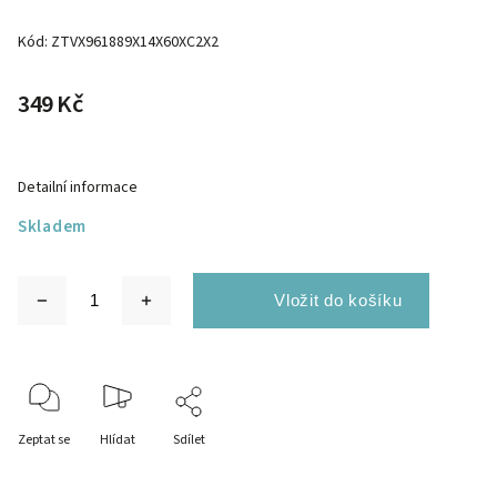
Kód:
ZTVX961889X14X60XC2X2
349 Kč
Detailní informace
Skladem
Zeptat se
Hlídat
Sdílet