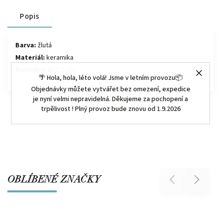
Popis
Barva:
žlutá
Materiál:
keramika
Rozměry:
Ø13,5 cm
🌴 Hola, hola, léto volá! Jsme v letním provozu📦
Objednávky můžete vytvářet bez omezení, expedice
je nyní velmi nepravidelná. Děkujeme za pochopení a
trpělivost ! Plný provoz bude znovu od 1.9.2026
OBLÍBENÉ ZNAČKY
Previous
Next