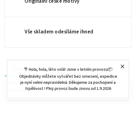
Originální české motivy
Vše skladem odesíláme ihned
Popis
🌴 Hola, hola, léto volá! Jsme v letním provozu📦
Objednávky můžete vytvářet bez omezení, expedice
je nyní velmi nepravidelná. Děkujeme za pochopení a
Barva: béžová, krémově bíláMateriál: keramika (hlína)Úprava
trpělivost ! Plný provoz bude znovu od 1.9.2026
materiálu: glazovaná, potištěnáRozměry: 8x8x10,5 cm